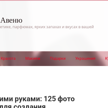
 Авеню
етике, парфюмах, ярких запахах и вкусах в вашей
Красота
Макияж
Подарки
Украшения
К
ими руками: 125 фото
для создания