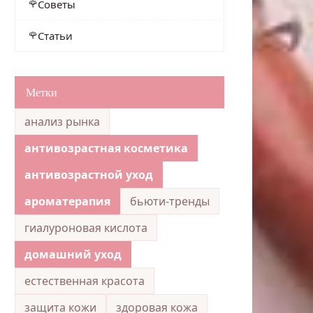
Советы
Статьи
Метки
анализ рынка
антивозрастная косметика
антивозрастной уход
ароматерапия
бьюти-тренды
гиалуроновая кислота
домашний уход
естественная красота
защита кожи
здоровая кожа