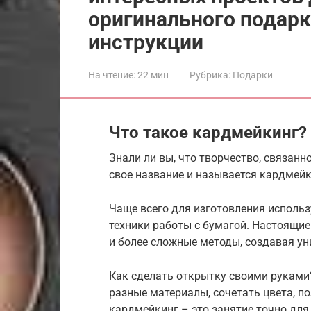
оригинального подар
инструкции
На чтение:
22 мин
Рубрика:
Подарки
Что такое кардмейкинг?
Знали ли вы, что творчество, связанн
свое название и называется кардмей
Чаще всего для изготовления исполь
техники работы с бумагой. Настоящие
и более сложные методы, создавая у
Как сделать открытку своими руками?
разные материалы, сочетать цвета, п
кардмейкинг – это занятие точно для 