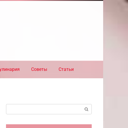
улинария
Советы
Статьи
Поиск: