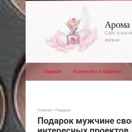
Перейти
к
контенту
Арома
Сайт о косм
жизни
Главная
Косметика и парфюм
Главная
»
Подарки
Подарок мужчине сво
интересных проектов 