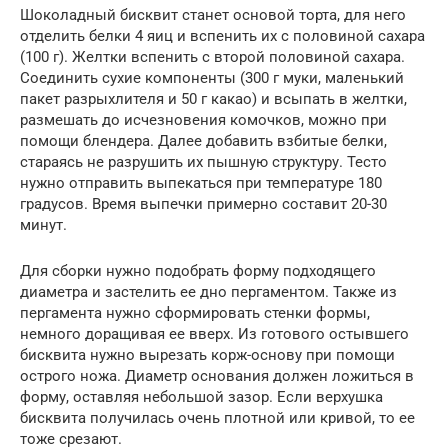
Шоколадный бисквит станет основой торта, для него
отделить белки 4 яиц и вспенить их с половиной сахара
(100 г). Желтки вспенить с второй половиной сахара.
Соединить сухие компоненты (300 г муки, маленький
пакет разрыхлителя и 50 г какао) и всыпать в желтки,
размешать до исчезновения комочков, можно при
помощи блендера. Далее добавить взбитые белки,
стараясь не разрушить их пышную структуру. Тесто
нужно отправить выпекаться при температуре 180
градусов. Время выпечки примерно составит 20-30
минут.
Для сборки нужно подобрать форму подходящего
диаметра и застелить ее дно пергаментом. Также из
пергамента нужно сформировать стенки формы,
немного доращивая ее вверх. Из готового остывшего
бисквита нужно вырезать корж-основу при помощи
острого ножа. Диаметр основания должен ложиться в
форму, оставляя небольшой зазор. Если верхушка
бисквита получилась очень плотной или кривой, то ее
тоже срезают.