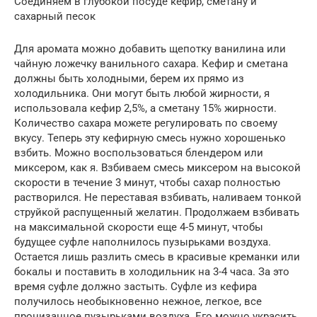
Соединяем в глубокой посуде кефир, сметану и
сахарный песок
Для аромата можно добавить щепотку ванилина или
чайную ложечку ванильного сахара. Кефир и сметана
должны быть холодными, берем их прямо из
холодильника. Они могут быть любой жирности, я
использовала кефир 2,5%, а сметану 15% жирности.
Количество сахара можете регулировать по своему
вкусу. Теперь эту кефирную смесь нужно хорошенько
взбить. Можно воспользоваться блендером или
миксером, как я. Взбиваем смесь миксером на высокой
скорости в течение 3 минут, чтобы сахар полностью
растворился. Не переставая взбивать, наливаем тонкой
струйкой распущенный желатин. Продолжаем взбивать
на максимальной скорости еще 4-5 минут, чтобы
будущее суфле наполнилось пузырьками воздуха.
Остается лишь разлить смесь в красивые креманки или
бокалы и поставить в холодильник на 3-4 часа. За это
время суфле должно застыть. Суфле из кефира
получилось необыкновенно нежное, легкое, все
пронизанное пузырьками воздуха. Его можно украсить