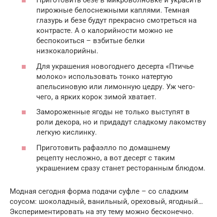
Приготовить безе в микроволновке и украсить
пирожные белоснежными каплями. Темная
глазурь и безе будут прекрасно смотреться на
контрасте. А о калорийности можно не
беспокоиться – взбитые белки
низкокалорийны.
Для украшения новогоднего десерта «Птичье
молоко» использовать тонко натертую
апельсиновую или лимонную цедру. Уж чего-
чего, а ярких корок зимой хватает.
Замороженные ягоды не только выступят в
роли декора, но и придадут сладкому лакомству
легкую кислинку.
Приготовить рафаэлло по домашнему
рецепту несложно, а вот десерт с таким
украшением сразу станет ресторанным блюдом.
Модная сегодня форма подачи суфле – со сладким
соусом: шоколадный, ванильный, ореховый, ягодный…
Экспериментировать на эту тему можно бесконечно.