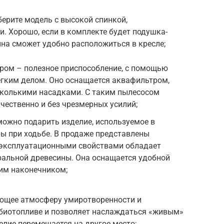
берите модель с высокой спинкой,
. Хорошо, если в комплекте будет подушка-
на сможет удобно расположиться в кресле;
ом – полезное приспособление, с помощью
егким делом. Оно оснащается аквафильтром,
колькими насадками. С таким пылесосом
чественно и без чрезмерных усилий;
ожно подарить изделие, используемое в
ы при ходьбе. В продаже представлены
эксплуатационными свойствами обладает
уральной древесины. Она оснащается удобной
им наконечником;
ающее атмосферу умиротворенности и
 биотопливе и позволяет наслаждаться «живым»
елие перемещается на другое место;