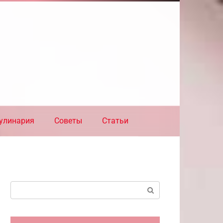
улинария
Советы
Статьи
Поиск: