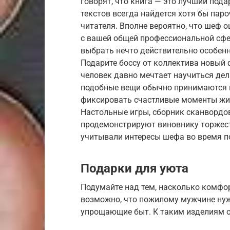
говорят, что книга — это лучший пода
текстов всегда найдется хотя бы пар
читателя. Вполне вероятно, что шеф о
с вашей общей профессиональной сфе
выбрать нечто действительно особенн
Подарите боссу от коллектива новый 
человек давно мечтает научиться дел
подобные вещи обычно принимаются в
фиксировать счастливые моменты жи
Настольные игры, сборник сканвордов
продемонстрируют виновнику торжест
учитывали интересы шефа во время п
Подарки для уюта
Подумайте над тем, насколько комфор
возможно, что пожилому мужчине ну
упрощающие быт. К таким изделиям о