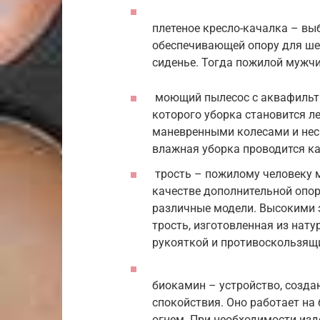
плетеное кресло-качалка – вы
обеспечивающей опору для шеи
сиденье. Тогда пожилой мужчи
моющий пылесос с аквафильтр
которого уборка становится л
маневренными колесами и нес
влажная уборка проводится ка
трость – пожилому человеку м
качестве дополнительной опор
различные модели. Высокими 
трость, изготовленная из нат
рукояткой и противоскользящ
биокамин – устройство, созд
спокойствия. Оно работает на
огнем. При необходимости изд