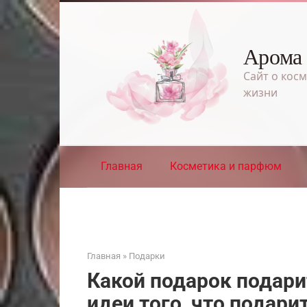
Перейти
к
контенту
Арома
Сайт о косм
жизни
Главная
Косметика и парфюм
Главная
»
Подарки
Какой подарок подари
идеи того, что подари