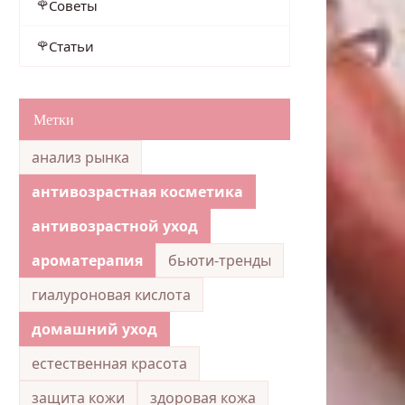
Советы
Статьи
Метки
анализ рынка
антивозрастная косметика
антивозрастной уход
ароматерапия
бьюти-тренды
гиалуроновая кислота
домашний уход
естественная красота
защита кожи
здоровая кожа