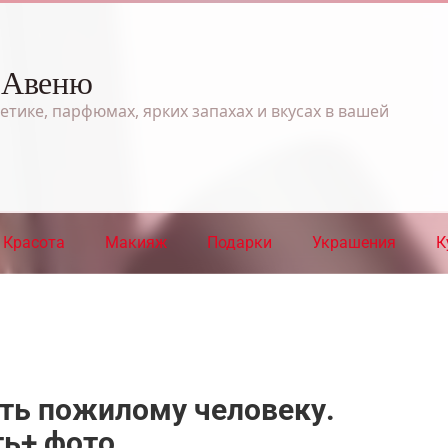
 Авеню
етике, парфюмах, ярких запахах и вкусах в вашей
Красота
Макияж
Подарки
Украшения
К
ть пожилому человеку.
ть+ фото