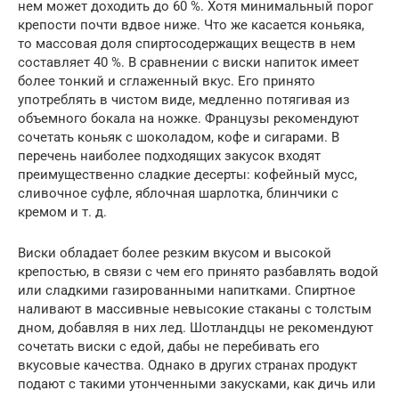
нем может доходить до 60 %. Хотя минимальный порог
крепости почти вдвое ниже. Что же касается коньяка,
то массовая доля спиртосодержащих веществ в нем
составляет 40 %. В сравнении с виски напиток имеет
более тонкий и сглаженный вкус. Его принято
употреблять в чистом виде, медленно потягивая из
объемного бокала на ножке. Французы рекомендуют
сочетать коньяк с шоколадом, кофе и сигарами. В
перечень наиболее подходящих закусок входят
преимущественно сладкие десерты: кофейный мусс,
сливочное суфле, яблочная шарлотка, блинчики с
кремом и т. д.
Виски обладает более резким вкусом и высокой
крепостью, в связи с чем его принято разбавлять водой
или сладкими газированными напитками. Спиртное
наливают в массивные невысокие стаканы с толстым
дном, добавляя в них лед. Шотландцы не рекомендуют
сочетать виски с едой, дабы не перебивать его
вкусовые качества. Однако в других странах продукт
подают с такими утонченными закусками, как дичь или