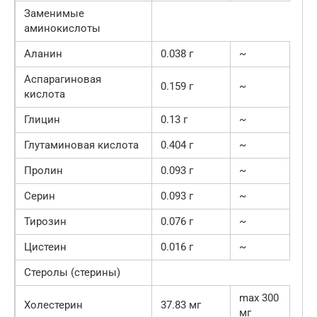
Заменимые
аминокислоты
Аланин
0.038 г
~
Аспарагиновая
0.159 г
~
кислота
Глицин
0.13 г
~
Глутаминовая кислота
0.404 г
~
Пролин
0.093 г
~
Серин
0.093 г
~
Тирозин
0.076 г
~
Цистеин
0.016 г
~
Стеролы (стерины)
max 300
Холестерин
37.83 мг
мг