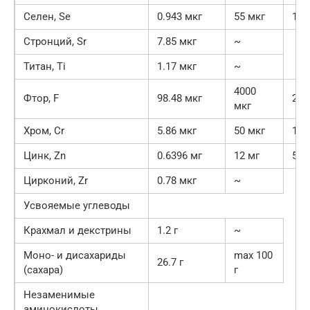
Селен, Se
0.943 мкг
55 мкг
1.7
Стронций, Sr
7.85 мкг
~
Титан, Ti
1.17 мкг
~
4000
Фтор, F
98.48 мкг
2.5
мкг
Хром, Cr
5.86 мкг
50 мкг
11.
Цинк, Zn
0.6396 мг
12 мг
5.3
Цирконий, Zr
0.78 мкг
~
Усвояемые углеводы
Крахмал и декстрины
1.2 г
~
Моно- и дисахариды
max 100
26.7 г
(сахара)
г
Незаменимые
аминокислоты