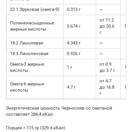
22:1 Эруковая (омега-9)
0.313 г
~
от 11.2
Полиненасыщенные
5.674 г
до 20.6
50.
жирные кислоты
г
18:2 Линолевая
4.343 г
~
18:3 Линоленовая
0.926 г
~
Омега-3 жирные
от 0.9
1 г
10
кислоты
до 3.7 г
от 4.7
Омега-6 жирные
4.7 г
до 16.8
10
кислоты
г
Энергетическая ценность Чернослив со сметаной
составляет 286,4 кКал.
Порция = 115 гр (329.4 кКал)