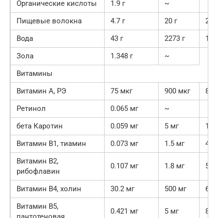
Органические кислоты
1.9 г
~
Пищевые волокна
4.7 г
20 г
23.
Вода
43 г
2273 г
1.9
Зола
1.348 г
~
Витамины
Витамин А, РЭ
75 мкг
900 мкг
8.3
Ретинол
0.065 мг
~
бета Каротин
0.059 мг
5 мг
1.2
Витамин В1, тиамин
0.073 мг
1.5 мг
4.9
Витамин В2,
0.107 мг
1.8 мг
5.9
рибофлавин
Витамин В4, холин
30.2 мг
500 мг
6%
Витамин В5,
0.421 мг
5 мг
8.4
пантотеновая