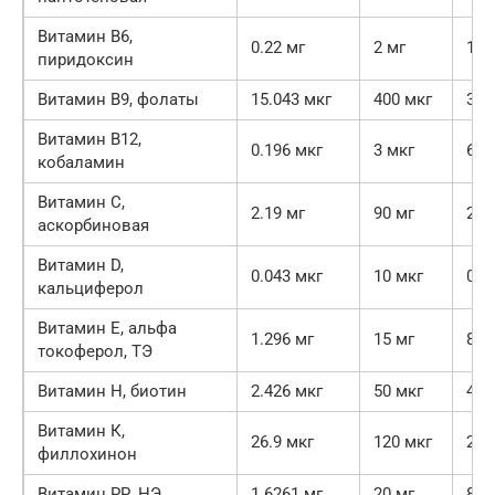
Витамин В6,
0.22 мг
2 мг
11
пиридоксин
Витамин В9, фолаты
15.043 мкг
400 мкг
3.8
Витамин В12,
0.196 мкг
3 мкг
6.5
кобаламин
Витамин C,
2.19 мг
90 мг
2.4
аскорбиновая
Витамин D,
0.043 мкг
10 мкг
0.4
кальциферол
Витамин Е, альфа
1.296 мг
15 мг
8.6
токоферол, ТЭ
Витамин Н, биотин
2.426 мкг
50 мкг
4.9
Витамин К,
26.9 мкг
120 мкг
22.
филлохинон
Витамин РР, НЭ
1.6261 мг
20 мг
8.1