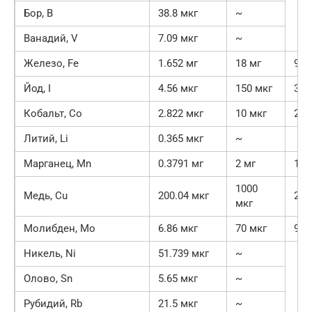
Бор, B
38.8 мкг
~
Ванадий, V
7.09 мкг
~
Железо, Fe
1.652 мг
18 мг
9.2
Йод, I
4.56 мкг
150 мкг
3%
Кобальт, Co
2.822 мкг
10 мкг
28.
Литий, Li
0.365 мкг
~
Марганец, Mn
0.3791 мг
2 мг
19
1000
Медь, Cu
200.04 мкг
20
мкг
Молибден, Mo
6.86 мкг
70 мкг
9.8
Никель, Ni
51.739 мкг
~
Олово, Sn
5.65 мкг
~
Рубидий, Rb
21.5 мкг
~