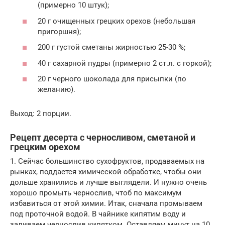
(примерно 10 штук);
20 г очищенных грецких орехов (небольшая
пригоршня);
200 г густой сметаны жирностью 25-30 %;
40 г сахарной пудры (примерно 2 ст.л. с горкой);
20 г черного шоколада для присыпки (по
желанию).
Выход: 2 порции.
Рецепт десерта с черносливом, сметаной и
грецким орехом
1. Сейчас большинство сухофруктов, продаваемых на
рынках, поддается химической обработке, чтобы они
дольше хранились и лучше выглядели. И нужно очень
хорошо промыть чернослив, чтоб по максимум
избавиться от этой химии. Итак, сначала промываем
под проточной водой. В чайнике кипятим воду и
заливаем чернослив кипятком. Оставляем минут на 10.