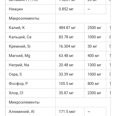
Ниацин
0.852 мг
~
Макроэлементы
Калий, K
484.87 мг
2500 мг
19.
Кальций, Ca
83.78 мг
1000 мг
8.4
Кремний, Si
16.304 мг
30 мг
54.
Магний, Mg
63.48 мг
400 мг
15.
Натрий, Na
20.48 мг
1300 мг
1.6
Сера, S
33.39 мг
1000 мг
3.3
Фосфор, P
105.5 мг
800 мг
13.
Хлор, Cl
35.87 мг
2300 мг
1.6
Микроэлементы
Алюминий, Al
171.5 мкг
~