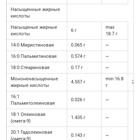
Насыщенные жирные
кислоты
Насыщеные жирные
max
6 г
кислоты
18.7 г
14:0 Миристиновая
0.065 г
~
16:0 Пальмитиновая
0.574 г
~
18:0 Стеариновая
0.17 г
~
Мононенасыщенные
min 16.8
4.557 г
27.
жирные кислоты
г
16:1
0.026 г
~
Пальмитолеиновая
18:1 Олеиновая
1.435 г
~
(омега-9)
20:1 Гадолеиновая
0.143 г
~
(омега-9)