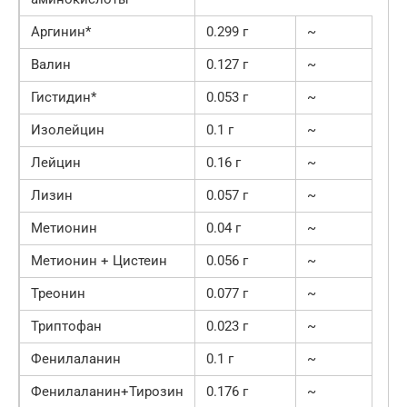
Аргинин*
0.299 г
~
Валин
0.127 г
~
Гистидин*
0.053 г
~
Изолейцин
0.1 г
~
Лейцин
0.16 г
~
Лизин
0.057 г
~
Метионин
0.04 г
~
Метионин + Цистеин
0.056 г
~
Треонин
0.077 г
~
Триптофан
0.023 г
~
Фенилаланин
0.1 г
~
Фенилаланин+Тирозин
0.176 г
~