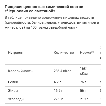
Пищевая ценность и химический состав
«Чернослив со сметаной».
В таблице приведено содержание пищевых веществ
(калорийности, белков, жиров, углеводов, витаминов и
минералов) на 100 грамм съедобной части.
% о
Нутриент
Количество
Норма**
но
в 1
1684
Калорийность
286.4 кКал
17
кКал
Белки
4.2 г
76 г
5.5
Жиры
16.9 г
56 г
30.
Углеводы
27.9 г
219 г
12.