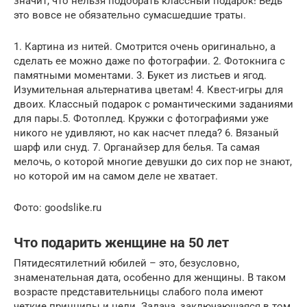
значит, что нельзя подобрать классный подарок! Ведь
это вовсе не обязательно сумасшедшие траты.
1. Картина из нитей. Смотрится очень оригинально, а
сделать ее можно даже по фотографии. 2. Фотокнига с
памятными моментами. 3. Букет из листьев и ягод.
Изумительная альтернатива цветам! 4. Квест-игры для
двоих. Классный подарок с романтическими заданиями
для пары.5. Фотоплед. Кружки с фотографиями уже
никого не удивляют, но как насчет пледа? 6. Вязаный
шарф или снуд. 7. Органайзер для белья. Та самая
мелочь, о которой многие девушки до сих пор не знают,
но которой им на самом деле не хватает.
Фото: goodslike.ru
Что подарить женщине на 50 лет
Пятидесятилетний юбилей – это, безусловно,
знаменательная дата, особенно для женщины. В таком
возрасте представительницы слабого пола имеют
четкие принципы и цели. Задача, заключающаяся в том,