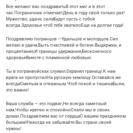
Все желают вас поздравитьВ этот миг и в этот
час.Пограничник отмечаетДень в году свой только раз!
Мужество, удача, силаБудут пусть с тобой
всегда.Здоровья чтоб тебе хватилоЕще на долгие года!
Поздравляю погранцов —Удальцов и молодцов.Сил
желаю и удачи,Быть счастливей и богаче.Выдержки, и
процветания,И границы удержания,Бесконечного
здоровьяВместе с пламенной любовью.
Ты в погранвойсках служил,Охранял границу.К нам
врага не пропустилНа русскую землицу.Оставайся же
всегдаСмелым и отважным.Чтоб покой и тишинаБыли,
это важно!
Ваша служба — это подвиг,Не всегда заметный
нам,Чтобы крепко и спокойноСпали мы в своих
домах.Поздравляем вас от сердцаС вашим праздником
большим!Никогда не забывайте:Вы стране своей
нужны!