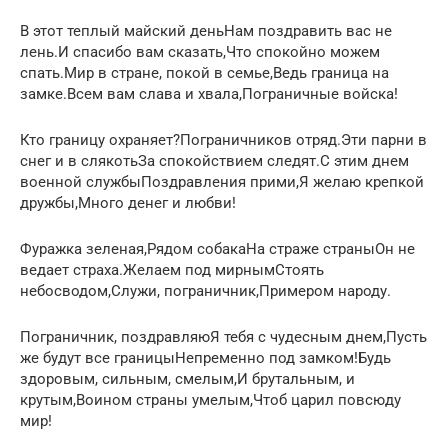
В этот теплый майский деньНам поздравить вас не
лень.И спасибо вам сказать,Что спокойно можем
спать.Мир в стране, покой в семье,Ведь граница на
замке.Всем вам слава и хвала,Пограничные войска!
Кто границу охраняет?Пограничников отряд.Эти парни в
снег и в слякотьЗа спокойствием следят.С этим днем
военной службыПоздравления прими,Я желаю крепкой
дружбы,Много денег и любви!
Фуражка зеленая,Рядом собакаНа страже страныОн не
ведает страха.Желаем под мирнымСтоять
небосводом,Служи, пограничник,Примером народу.
Пограничник, поздравляюЯ тебя с чудесным днем,Пусть
же будут все границыНепременно под замком!Будь
здоровым, сильным, смелым,И брутальным, и
крутым,Воином страны умелым,Чтоб царил повсюду
мир!