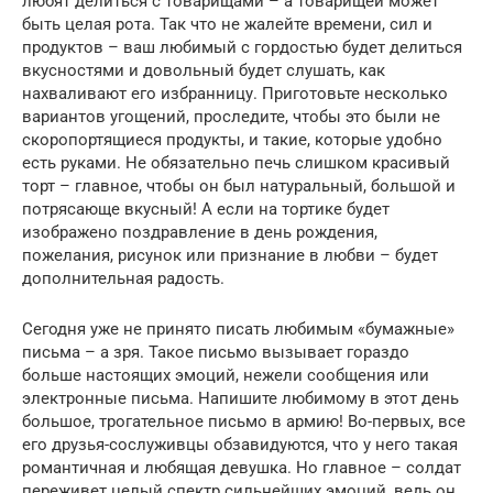
любят делиться с товарищами – а товарищей может
быть целая рота. Так что не жалейте времени, сил и
продуктов – ваш любимый с гордостью будет делиться
вкусностями и довольный будет слушать, как
нахваливают его избранницу. Приготовьте несколько
вариантов угощений, проследите, чтобы это были не
скоропортящиеся продукты, и такие, которые удобно
есть руками. Не обязательно печь слишком красивый
торт – главное, чтобы он был натуральный, большой и
потрясающе вкусный! А если на тортике будет
изображено поздравление в день рождения,
пожелания, рисунок или признание в любви – будет
дополнительная радость.
Сегодня уже не принято писать любимым «бумажные»
письма – а зря. Такое письмо вызывает гораздо
больше настоящих эмоций, нежели сообщения или
электронные письма. Напишите любимому в этот день
большое, трогательное письмо в армию! Во-первых, все
его друзья-сослуживцы обзавидуются, что у него такая
романтичная и любящая девушка. Но главное – солдат
переживет целый спектр сильнейших эмоций, ведь он