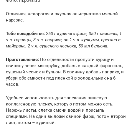
Фото: m.povar.ru
Отличная, недорогая и вкусная альтернатива мясной
нарезке.
Тебе понадобится:
250 г куриного филе, 350 г свинины, 1
ч.л. горчицы, 3 ч.л. паприки, по 1 ч.л. куркумы, орегано и
майорана, 2 ч.л. сушеного чеснока, 50 мл бульона.
Приготовление:
По отдельности пропусти курицу и
свинину через мясорубку, добавь в каждый фарш соль,
сушеный чеснок и бульон. В свинину добавь паприку, и
убери обе емкости под пленкой в холодильник на 6
часов.
Удобнее использовать для запекания пищевую
коллагеновую пленку, которую потом можно есть.
Нарежь листы, слегка смочи водой и присыпь
специями. На один выложи свиной фарш, потом второй
лист, потом – куриный.