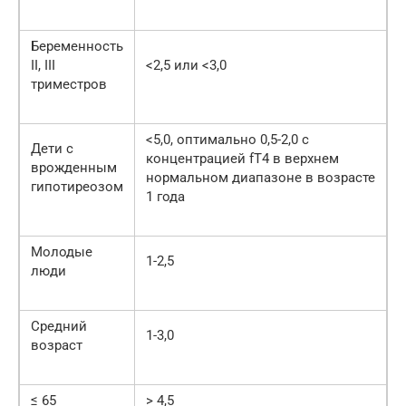
Беременность
II, III
<2,5 или <3,0
триместров
<5,0, оптимально 0,5-2,0 с
Дети с
концентрацией fT4 в верхнем
врожденным
нормальном диапазоне в возрасте
гипотиреозом
1 года
Молодые
1-2,5
люди
Средний
1-3,0
возраст
≤ 65
> 4,5