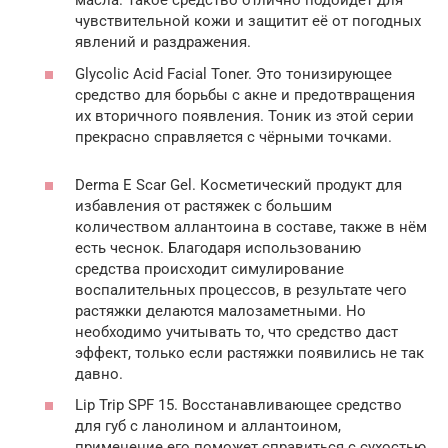
масла. Такое средство отлично подойдёт для
чувствительной кожи и защитит её от погодных
явлений и раздражения.
Glycolic Acid Facial Toner. Это тонизирующее
средство для борьбы с акне и предотвращения
их вторичного появления. Тоник из этой серии
прекрасно справляется с чёрными точками.
Derma E Scar Gel. Косметический продукт для
избавления от растяжек с большим
количеством аллантоина в составе, также в нём
есть чеснок. Благодаря использованию
средства происходит симулирование
воспалительных процессов, в результате чего
растяжки делаются малозаметными. Но
необходимо учитывать то, что средство даст
эффект, только если растяжки появились не так
давно.
Lip Trip SPF 15. Восстанавливающее средство
для губ с ланолином и аллантоином,
применение его поможет справиться с сухостью