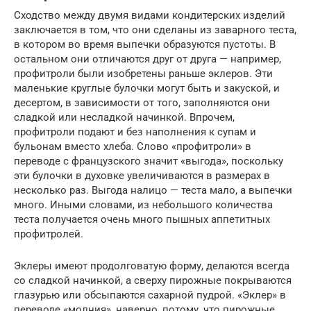
Сходство между двумя видами кондитерских изделий
заключается в том, что они сделаны из заварного теста,
в котором во время выпечки образуются пустоты. В
остальном они отличаются друг от друга — например,
профитроли были изобретены раньше эклеров. Эти
маленькие круглые булочки могут быть и закуской, и
десертом, в зависимости от того, заполняются они
сладкой или несладкой начинкой. Впрочем,
профитроли подают и без наполнения к супам и
бульонам вместо хлеба. Слово «профитроли» в
переводе с французского значит «выгода», поскольку
эти булочки в духовке увеличиваются в размерах в
несколько раз. Выгода налицо — теста мало, а выпечки
много. Иными словами, из небольшого количества
теста получается очень много пышных аппетитных
профитролей.
Эклеры имеют продолговатую форму, делаются всегда
со сладкой начинкой, а сверху пирожные покрываются
глазурью или обсыпаются сахарной пудрой. «Эклер» в
переводе «молния», наверно, потому, что пирожные