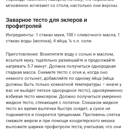
мгновенно исчезают со стола, настолько они вкусны.
Заварное тесто для эклеров и
профитролей
Ингредиенты: 1 стакан муки, 100 г сливочного масла, 1
стакан воды (молока), 4 яйца, ¼ ч.л. соли.
Приготовление: Вскипятите воду с солью и маслом,
всыпьте муку, тщательно размешайте и продолжайте
нагревать 5-7 минут. Должна получиться однородная
гладкая масса. Снимите тесто с огня и, когда оно
немного остынет, добавляйте по одному яйца (яйца
должны быть только комнатной температуры – иначе у
вас не выйдет легкое однородное тесто), одновременно
взбивая тесто миксером. Должно получиться умеренно
жидкое тесто, стекающее с лопатки. Слишком жидкое
тесто во время выпечки быстро осядет, а сухое не
поднимется и покроется трещинами. Противень слегка
смажьте жиром и при помощи кондитерского мешка
выложите шарики профитроли теста, учитывая, что они