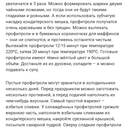
увеличатся в 3 раза. Можно формировать шарики двумя
чайными ложками, но тогда они не будут такими
гладкими и ровными. А если использовать зубчатую
насадку кондитерского мешка, профитроли получатся
очень красивыми и без трещин. Можно выпекать
профитроли и в бумажных корзиночках для маффинов
– они не слипнутся, и противень останется чистым.
Выпекайте профитроли 12-15 минут при температуре
220ºС, затем 20 минут при температуре 190ºС. Готовые
профитроли имеют тёмно-жёлтый цвет и большой
объём. Достаньте их из духовки, охладите – и можно
подавать к супу.
Пустые профитроли могут храниться в холодильнике
несколько дней. Перед праздником можно заготовить
несколько противней, а перед подачей наполнить их
чем-нибудь вкусным. Самый простой вариант –
взбитые сливки. У охлаждённых профитролей срежьте
верхнюю часть, наполните взбитыми сливками из
кондитерского мешка, накройте срезанной крышкой,
посыпьте сахарной пудрой. Сверху сладкие профитроли