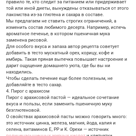
правило те, кто следит за питанием или придерживает
той или иной диеты, вынуждены отказываться от этого
лакомства из-за глютена и сахара в составе.
Мы предлагаем не ставить строгих ограничений, а
изменить состав любимого десерта. Например, испечь
ароматное печенье, в котором пшеничная мука
заменена рисовой.
Для особого вкуса и запаха автор рецепта советует
добавить в тесто мускатный орех, корицу, кофе и
имбирь. Такая пряная выпечка повышает настроение и
дарит ощущение домашнего уюта, где бы вы ни
находились.
Чтобы сделать печение еще более полезным, не
добавляйте в тесто сахар.
4. Пирог с арахисом
Пирог с арахисовой пастой — идеальное сочетание
вкуса и пользы, если заменить пшеничную муку
безглютеновой.
О свойствах арахисовой пасты можно говорить много:
это источник цинка, железа, магния, йода, калия и
селена, витаминов E, PP и K. Орехи — источник
полиненасыщенных жирных кислот
и клетчатки,