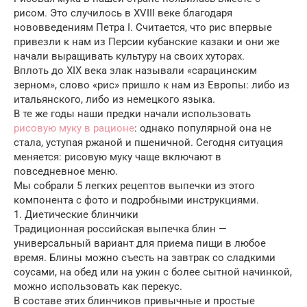
рисом. Это случилось в XVIII веке благодаря
нововведениям Петра I. Считается, что рис впервые
привезли к нам из Персии кубанские казаки и они же
начали выращивать культуру на своих хуторах.
Вплоть до XIX века злак называли «сарацинским
зерном», слово «рис» пришло к нам из Европы: либо из
итальянского, либо из немецкого языка.
В те же годы наши предки начали использовать
рисовую муку в рационе
: однако популярной она не
стала, уступая ржаной и пшеничной. Сегодня ситуация
меняется: рисовую муку чаще включают в
повседневное меню.
Мы собрали 5 легких рецептов выпечки из этого
компонента с фото и подробными инструкциями.
1. Диетические блинчики
Традиционная российская выпечка блин —
универсальный вариант для приема пищи в любое
время. Блины можно съесть на завтрак со сладкими
соусами, на обед или на ужин с более сытной начинкой,
можно использовать как перекус.
В составе этих блинчиков привычные и простые