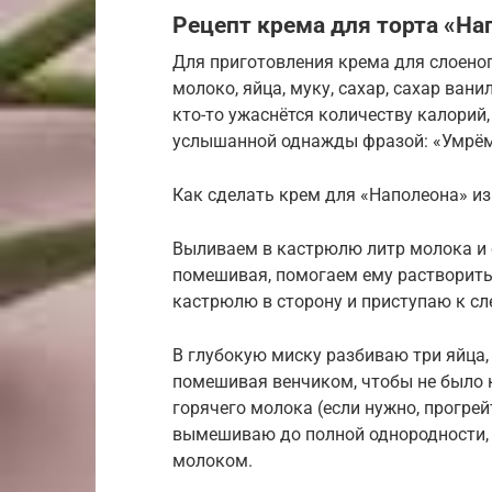
Рецепт крема для торта «Нап
Для приготовления крема для слоено
молоко, яйца, муку, сахар, сахар ван
кто-то ужаснётся количеству калорий
услышанной однажды фразой: «Умрём 
Как сделать крем для «Наполеона» из
Выливаем в кастрюлю литр молока и с
помешивая, помогаем ему растворитьс
кастрюлю в сторону и приступаю к с
В глубокую миску разбиваю три яйца, 
помешивая венчиком, чтобы не было 
горячего молока (если нужно, прогрей
вымешиваю до полной однородности,
молоком.