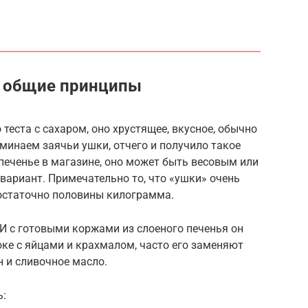
– общие принципы
 теста с сахаром, оно хрустящее, вкусное, обычно
минаем заячьи ушки, отчего и получило такое
 печенье в магазине, оно может быть весовым или
ариант. Примечательно то, что «ушки» очень
достаточно половины килограмма.
 И с готовыми коржами из слоеного печенья он
оке с яйцами и крахмалом, часто его заменяют
 и сливочное масло.
ь: