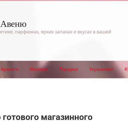
 Авеню
етике, парфюмах, ярких запахах и вкусах в вашей
Красота
Макияж
Подарки
Украшения
К
 готового магазинного