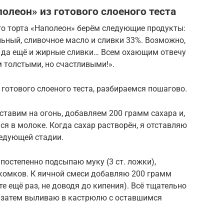
олеон» из готового слоеного теста
го торта «Наполеон» берём следующие продукты:
ильный, сливочное масло и сливки 33%. Возможно,
, да ещё и жирные сливки… Всем охающим отвечу
толстыми, но счастливыми!».
 готового слоеного теста, разбираемся пошагово.
тавим на огонь, добавляем 200 грамм сахара и,
я в молоке. Когда сахар растворён, я отставляю
ледующей стадии.
постепенно подсыпаю муку (3 ст. ложки),
комков. К яичной смеси добавляю 200 грамм
те ещё раз, не доводя до кипения). Всё тщательно
 затем выливаю в кастрюлю с оставшимся