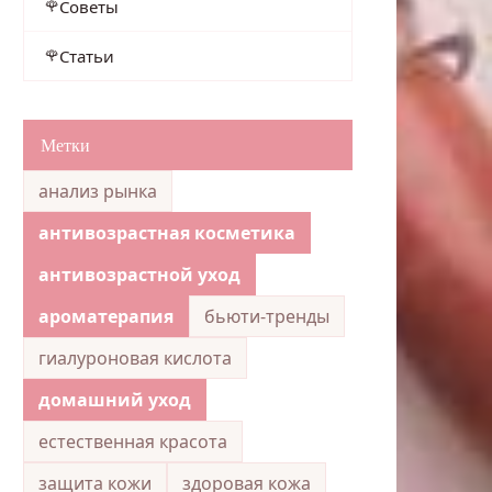
Советы
Статьи
Метки
анализ рынка
антивозрастная косметика
антивозрастной уход
ароматерапия
бьюти-тренды
гиалуроновая кислота
домашний уход
естественная красота
защита кожи
здоровая кожа