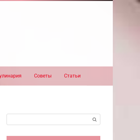
улинария
Советы
Статьи
Поиск: