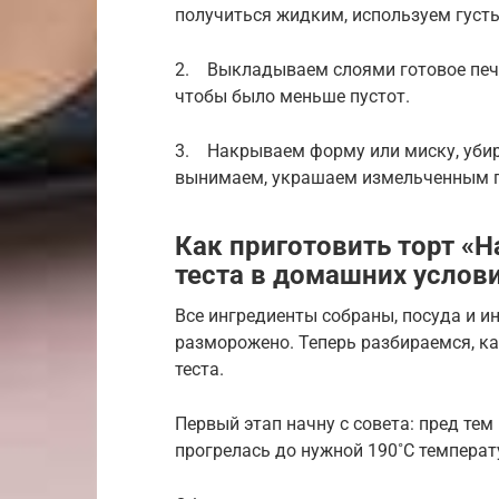
получиться жидким, используем густ
2. Выкладываем слоями готовое пече
чтобы было меньше пустот.
3. Накрываем форму или миску, убир
вынимаем, украшаем измельченным 
Как приготовить торт «Н
теста в домашних услов
Все ингредиенты собраны, посуда и и
разморожено. Теперь разбираемся, ка
теста.
Первый этап начну с совета: пред тем
прогрелась до нужной 190˚С температ