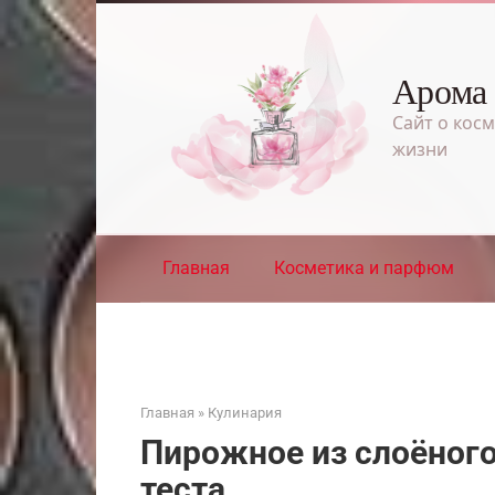
Перейти
к
контенту
Арома
Сайт о косм
жизни
Главная
Косметика и парфюм
Главная
»
Кулинария
Пирожное из слоёного
теста