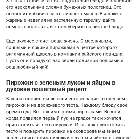
8. Пока готовится яство, подготовьте блюдо и застелите
его несколькими слоями бумажных полотенец. Это
позволит избавиться от лишнего масла. Выложите
жареные изделия на застеленную тарелку, дайте
немного полежать, и затем уберите на чистое блюдо.
Еще вкуснее станет ваша жизнь. С масляными,
сочными и яркими пирожками в центре которого
витаминный щавель в компании райского повидла.
Пусть они порадуют вас своей новизной под самый
ваш любимый чай!
Пирожки с зеленым луком и яйцом в
духовке пошаговый рецепт
Как я и говорил выше если есть желание то сделаем
пирожки и из дрожжевого теста. Каждому блюду своё
время года. Вот так им с этими пирожками. Весной
когда появился первый лук на грядке так и хочется
приготовить из него пирожки. И так как приготовить
тесто и пожарить пирожки на сковороде мы знаем
теперь приготовим пирожки с луком и яйцом в духовке