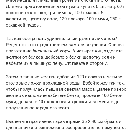
Многие хвалят лимонный рулет из бисквитного теста.
Для его приготовления вам нужно купить 6 шт. яиц, 60 г
кокосовой крошки, три лимона, 100 г масла, 5 г
желатина, щепотку соли, 120 г сахара, 100 г муки, 250 г
сахарной пудры.
Так как состряпать удивительный рулет с лимоном?
Рецепт с фото представляем вам для изучения. Сперва
приготовьте бисквитный корж. У четырёх яиц отделите
желтки от белков, добавьте в белки щепотку соли и
взбейте их в пышную пену. Отставьте в сторону.
Затем в яичные желтки добавьте 120 г сахара и четыре
столовые ложки прохладной воды. Взбейте желтки так,
чтобы получилась пышная светлая масса. Далее поверх
желтков выложите взбитые белки, просейте 100 белой
муки, добавьте 40 г кокосовой крошки и вымесите до
получения однородного теста.
Выстелите противень параметрами 35 Х 40 см бумагой
для выпечки и равномерно распределите по нему тесто.