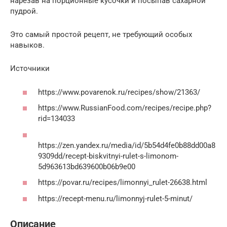
нарезав на порционные кусочки и посыпав сахарной
пудрой.
Это самый простой рецепт, не требующий особых
навыков.
Источники
https://www.povarenok.ru/recipes/show/21363/
https://www.RussianFood.com/recipes/recipe.php?
rid=134033
https://zen.yandex.ru/media/id/5b54d4fe0b88dd00a8
9309dd/recept-biskvitnyi-rulet-s-limonom-
5d963613bd639600b06b9e00
https://povar.ru/recipes/limonnyi_rulet-26638.html
https://recept-menu.ru/limonnyj-rulet-5-minut/
Описание