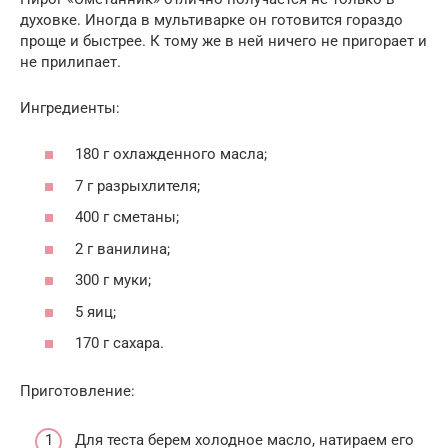
духовке. Иногда в мультиварке он готовится гораздо
проще и быстрее. К тому же в ней ничего не пригорает и
не прилипает.
Ингредиенты:
180 г охлажденного масла;
7 г разрыхлителя;
400 г сметаны;
2 г ванилина;
300 г муки;
5 яиц;
170 г сахара.
Приготовление:
Для теста берем холодное масло, натираем его