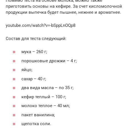
Помимо теста на основе молока, можно также
приготовить основы на кефире. За счет кисломолочной
продукции выпечка будет пышнее, нежнее и ароматнее.
youtube.com/watch?v=-bSppLnOQp8
Состав для теста следующий:
мука – 260 г;
порошковые дрожжи – 4 г;
яйцо;
сахар – 40 г;
два вида масла – по 35 г;
кефир теплый – 100 г;
молоко теплое – 40 мл;
пакет ванилина;
щепотка соли.