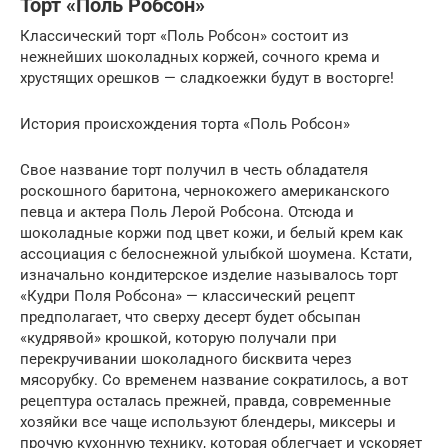
Торт «Поль Робсон»
Классический торт «Поль Робсон» состоит из
нежнейших шоколадных коржей, сочного крема и
хрустящих орешков — сладкоежки будут в восторге!
История происхождения торта «Поль Робсон»
Свое название торт получил в честь обладателя
роскошного баритона, чернокожего американского
певца и актера Поль Лерой Робсона. Отсюда и
шоколадные коржи под цвет кожи, и белый крем как
ассоциация с белоснежной улыбкой шоумена. Кстати,
изначально кондитерское изделие называлось торт
«Кудри Поля Робсона» — классический рецепт
предполагает, что сверху десерт будет обсыпан
«кудрявой» крошкой, которую получали при
перекручивании шоколадного бисквита через
мясорубку. Со временем название сократилось, а вот
рецептура осталась прежней, правда, современные
хозяйки все чаще используют блендеры, миксеры и
прочую кухонную технику, которая облегчает и ускоряет