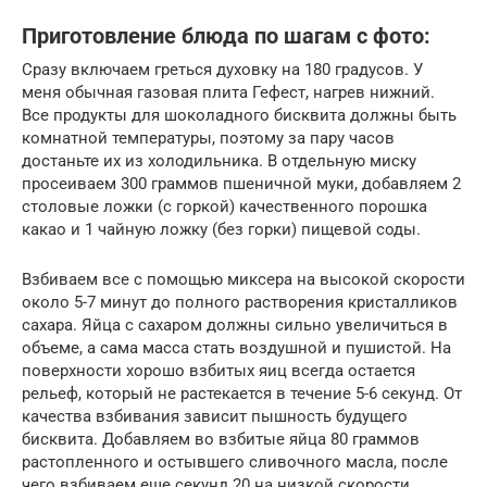
Приготовление блюда по шагам с фото:
Сразу включаем греться духовку на 180 градусов. У
меня обычная газовая плита Гефест, нагрев нижний.
Все продукты для шоколадного бисквита должны быть
комнатной температуры, поэтому за пару часов
достаньте их из холодильника. В отдельную миску
просеиваем 300 граммов пшеничной муки, добавляем 2
столовые ложки (с горкой) качественного порошка
какао и 1 чайную ложку (без горки) пищевой соды.
Взбиваем все с помощью миксера на высокой скорости
около 5-7 минут до полного растворения кристалликов
сахара. Яйца с сахаром должны сильно увеличиться в
объеме, а сама масса стать воздушной и пушистой. На
поверхности хорошо взбитых яиц всегда остается
рельеф, который не растекается в течение 5-6 секунд. От
качества взбивания зависит пышность будущего
бисквита. Добавляем во взбитые яйца 80 граммов
растопленного и остывшего сливочного масла, после
чего взбиваем еще секунд 20 на низкой скорости.