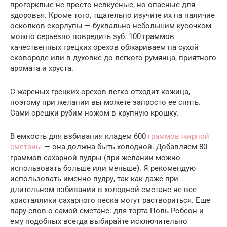
прогорклые не просто невкусные, но опасные для
здоровья. Кроме того, тщательно изучите их на наличие
осколков скорлупы — буквально небольшим кусочком
можно серьезно повредить зуб. 100 граммов
качественных грецких орехов обжариваем на сухой
сковороде или в духовке до легкого румянца, приятного
аромата и хруста.
С жареных грецких орехов легко отходит кожица,
поэтому при желании вы можете запросто ее снять.
Сами орешки рубим ножом в крупную крошку.
В емкость для взбивания кладем 600
граммов жирной
сметаны
— она должна быть холодной. Добавляем 80
граммов сахарной пудры (при желании можно
использовать больше или меньше). Я рекомендую
использовать именно пудру, так как даже при
длительном взбивании в холодной сметане не все
кристаллики сахарного песка могут раствориться. Еще
пару слов о самой сметане: для торта Поль Робсон и
ему подобных всегда выбирайте исключительно