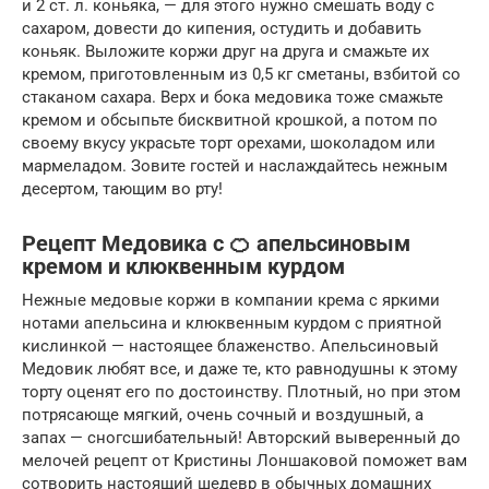
и 2 ст. л. коньяка, — для этого нужно смешать воду с
сахаром, довести до кипения, остудить и добавить
коньяк. Выложите коржи друг на друга и смажьте их
кремом, приготовленным из 0,5 кг сметаны, взбитой со
стаканом сахара. Верх и бока медовика тоже смажьте
кремом и обсыпьте бисквитной крошкой, а потом по
своему вкусу украсьте торт орехами, шоколадом или
мармеладом. Зовите гостей и наслаждайтесь нежным
десертом, тающим во рту!
Рецепт Медовика c 🍊 апельсиновым
кремом и клюквенным курдом
Нежные медовые коржи в компании крема с яркими
нотами апельсина и клюквенным курдом с приятной
кислинкой — настоящее блаженство. Апельсиновый
Медовик любят все, и даже те, кто равнодушны к этому
торту оценят его по достоинству. Плотный, но при этом
потрясающе мягкий, очень сочный и воздушный, а
запах — сногсшибательный! Авторский выверенный до
мелочей рецепт от Кристины Лоншаковой поможет вам
сотворить настоящий шедевр в обычных домашних