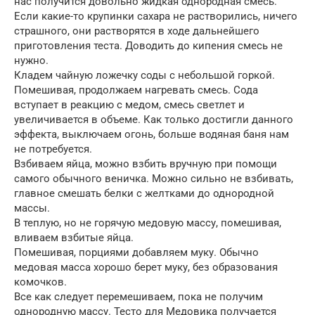
нас получится довольно жидкая однородная смесь.
Если какие-то крупинки сахара не растворились, ничего
страшного, они растворятся в ходе дальнейшего
приготовления теста. Доводить до кипения смесь не
нужно.
Кладем чайную ложечку соды с небольшой горкой.
Помешивая, продолжаем нагревать смесь. Сода
вступает в реакцию с медом, смесь светлет и
увеличивается в объеме. Как только достигли данного
эффекта, выключаем огонь, больше водяная баня нам
не потребуется.
Взбиваем яйца, можно взбить вручную при помощи
самого обычного веничка. Можно сильно не взбивать,
главное смешать белки с желтками до однородной
массы.
В теплую, но не горячую медовую массу, помешивая,
вливаем взбитые яйца.
Помешивая, порциями добавляем муку. Обычно
медовая масса хорошо берет муку, без образования
комочков.
Все как следует перемешиваем, пока не получим
однородную массу. Тесто для Медовика получается