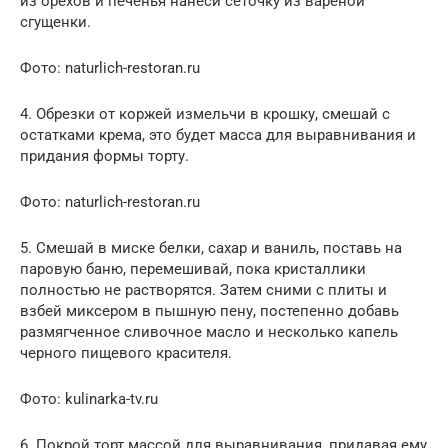
из орехов и печенья нанеси сеточку из вареной
сгущенки.
Фото: naturlich-restoran.ru
4. Обрезки от коржей измельчи в крошку, смешай с
остатками крема, это будет масса для выравнивания и
придания формы торту.
Фото: naturlich-restoran.ru
5. Смешай в миске белки, сахар и ваниль, поставь на
паровую баню, перемешивай, пока кристаллики
полностью не растворятся. Затем сними с плиты и
взбей миксером в пышную пену, постепенно добавь
размягченное сливочное масло и несколько капель
черного пищевого красителя.
Фото: kulinarka-tv.ru
6. Покрой торт массой для выравнивания, придавая ему