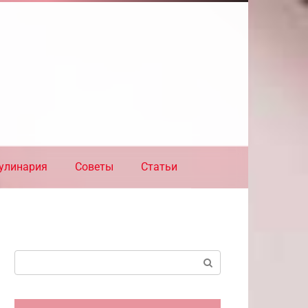
улинария
Советы
Статьи
Поиск: