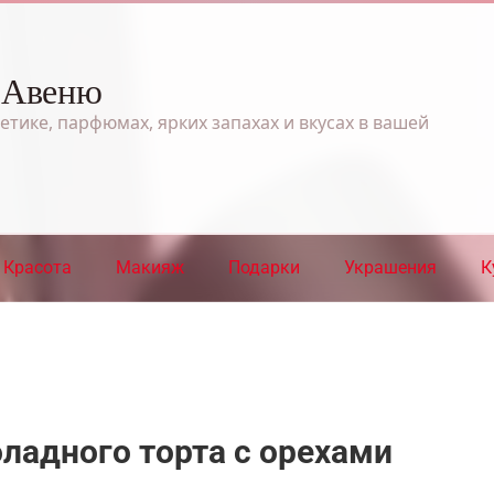
 Авеню
етике, парфюмах, ярких запахах и вкусах в вашей
Красота
Макияж
Подарки
Украшения
К
ладного торта с орехами