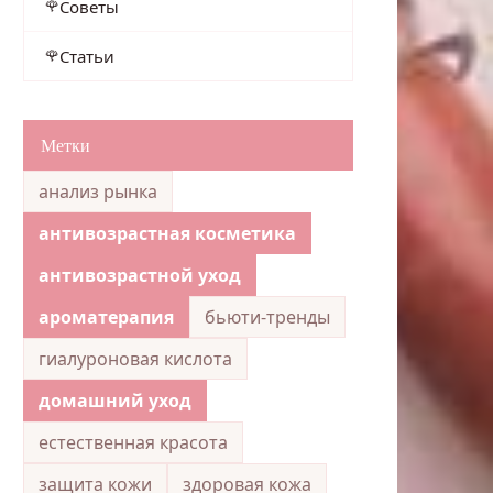
Советы
Статьи
Метки
анализ рынка
антивозрастная косметика
антивозрастной уход
ароматерапия
бьюти-тренды
гиалуроновая кислота
домашний уход
естественная красота
защита кожи
здоровая кожа