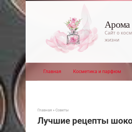
Перейти
к
контенту
Арома
Сайт о косм
жизни
Главная
Косметика и парфюм
Главная
»
Советы
Лучшие рецепты шоко