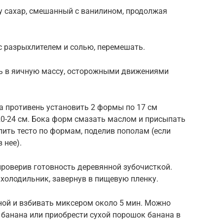
у сахар, смешанный с ванилином, продолжая
 с разрыхлителем и солью, перемешать.
сь в яичную массу, осторожными движениями
На противень установить 2 формы по 17 см
0-24 см. Бока форм смазать маслом и присыпать
лить тесто по формам, поделив пополам (если
 нее).
 проверив готовность деревянной зубочисткой.
 холодильник, завернув в пищевую пленку.
ной и взбивать миксером около 5 мин. Можно
 банана или приобрести сухой порошок банана в