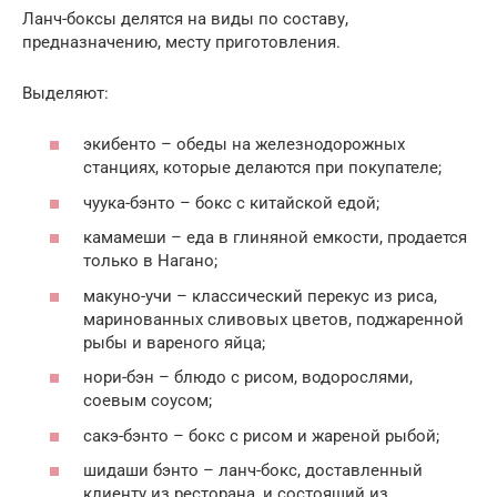
Ланч-боксы делятся на виды по составу,
предназначению, месту приготовления.
Выделяют:
экибенто – обеды на железнодорожных
станциях, которые делаются при покупателе;
чуука-бэнто – бокс с китайской едой;
камамеши – еда в глиняной емкости, продается
только в Нагано;
макуно-учи – классический перекус из риса,
маринованных сливовых цветов, поджаренной
рыбы и вареного яйца;
нори-бэн – блюдо с рисом, водорослями,
соевым соусом;
сакэ-бэнто – бокс с рисом и жареной рыбой;
шидаши бэнто – ланч-бокс, доставленный
клиенту из ресторана, и состоящий из