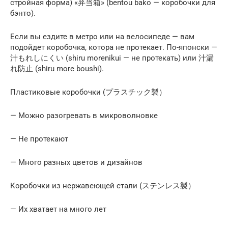
стройная форма) «弁当箱» (bentou bako — коробочки для
бэнто).
Если вы ездите в метро или на велосипеде — вам
подойдет коробочка, котора не протекает. По-японски —
汁もれしにくい (shiru morenikui — не протекать) или 汁漏
れ防止 (shiru more boushi).
Пластиковые коробочки (プラスチック製）
— Можно разогревать в микроволновке
— Не протекают
— Много разных цветов и дизайнов
Коробочки из нержавеющей стали (ステンレス製）
— Их хватает на много лет