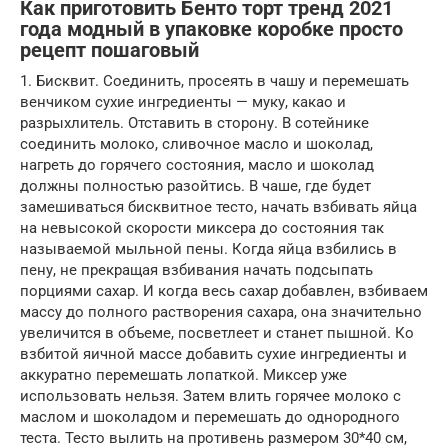
Как приготовить Бенто торт тренд 2021
года модный в упаковке коробке просто
рецепт пошаговый
1. Бисквит. Соединить, просеять в чашу и перемешать
венчиком сухие ингредиенты — муку, какао и
разрыхлитель. Отставить в сторону. В сотейнике
соединить молоко, сливочное масло и шоколад,
нагреть до горячего состояния, масло и шоколад
должны полностью разойтись. В чаше, где будет
замешиваться бисквитное тесто, начать взбивать яйца
на невысокой скорости миксера до состояния так
называемой мыльной пены. Когда яйца взбились в
пену, не прекращая взбивания начать подсыпать
порциями сахар. И когда весь сахар добавлен, взбиваем
массу до полного растворения сахара, она значительно
увеличится в объеме, посветлеет и станет пышной. Ко
взбитой яичной массе добавить сухие ингредиенты и
аккуратно перемешать лопаткой. Миксер уже
использовать нельзя. Затем влить горячее молоко с
маслом и шоколадом и перемешать до однородного
теста. Тесто вылить на противень размером 30*40 см,