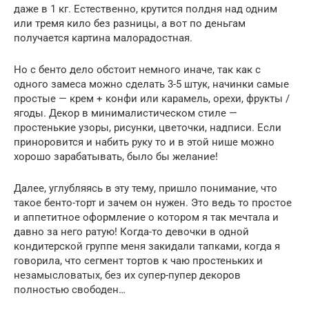
даже в 1 кг. Естественно, крутится полдня над одним
или тремя кило без разницы, а вот по деньгам
получается картина малорадостная.
Но с бенто дело обстоит немного иначе, так как с
одного замеса можно сделать 3-5 штук, начинки самые
простые — крем + конфи или карамель, орехи, фрукты /
ягоды. Декор в минималистическом стиле —
простенькие узоры, рисунки, цветочки, надписи. Если
приноровится и набить руку то и в этой нише можно
хорошо зарабатывать, было бы желание!
Далее, углубляясь в эту тему, пришло понимание, что
такое бенто-торт и зачем он нужен. Это ведь то простое
и аппетитное оформление о котором я так мечтала и
давно за него ратую! Когда-то девочки в одной
кондитерской группе меня закидали тапками, когда я
говорила, что сегмент тортов к чаю простеньких и
незамысловатых, без их супер-пупер декоров
полностью свободен…