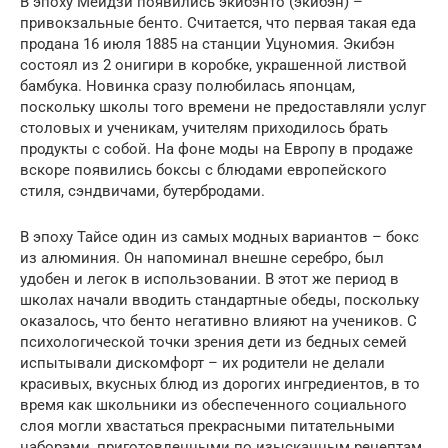
В эпоху Мейдзи появились экибэнто (экибэн) –
привокзальные бенто. Считается, что первая такая еда
продана 16 июля 1885 на станции Уцуномия. Экибэн
состоял из 2 онигири в коробке, украшенной листвой
бамбука. Новинка сразу полюбилась японцам,
поскольку школы того времени не предоставляли услуг
столовых и ученикам, учителям приходилось брать
продукты с собой. На фоне моды на Европу в продаже
вскоре появились боксы с блюдами европейского
стиля, сэндвичами, бутербродами.
В эпоху Тайсе один из самых модных вариантов – бокс
из алюминия. Он напоминал внешне серебро, был
удобен и легок в использовании. В этот же период в
школах начали вводить стандартные обеды, поскольку
оказалось, что бенто негативно влияют на учеников. С
психологической точки зрения дети из бедных семей
испытывали дискомфорт – их родители не делали
красивых, вкусных блюд из дорогих ингредиентов, в то
время как школьники из обеспеченного социального
слоя могли хвастаться прекрасными питательными
наборами, приготовленными по изысканным рецептам.