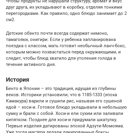
Чтобы продукты не нарушали структуру, аромат и вкус
друг друга, их укладывают в коробку, отделяя тонкими
перегородками. Как правило, одно блюдо занимает до 2
см2.
Детские обэнто почти всегда содержат нимоно,
тамагояки, онигири. Если у ребенка запланирована
поездка с классом, мать готовит необычный ланч-бокс,
которым можно похвастаться перед окружающими, и
следит, чтобы блюд хватило для утоления голода в
течение активного дня.
История
Бенто в Японии – это традиция, идущая из глубины
веков. Историки установили, что в 1185-1333 (эпоха
Камакура) варили и сушили рис, называя его сушеной
едой – хоси-и. Готовое блюдо укладывали в небольшую
сумку и брали с собой. Хоси-и ели сухим или заливали
кипятком. Позднее для хоси-и придумали шкатулку.
Первые изделия датированы эпохой Адзути-Момояма.
Уже тогда мастера делали лакированные боксы,