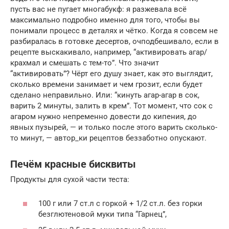
пусть вас не пугает многабукф: я разжевала всё
максимально подробно именно для того, чтобы вы
понимали процесс в деталях и чётко. Когда я совсем не
разбиралась в готовке десертов, очподбешивало, если в
рецепте выскакивало, например, “активировать агар/
крахмал и смешать с тем-то”. Что значит
“активировать”? Чёрт его душу знает, как это выглядит,
сколько времени занимает и чем грозит, если будет
сделано неправильно. Или: “кинуть агар-агар в сок,
варить 2 минуты, залить в крем”. Тот момент, что сок с
агаром нужно непременно довести до кипения, до
явных пузырей, — и только после этого варить сколько-
то минут, — автор_ки рецептов беззаботно опускают.
Печём красные бисквиты
Продукты для сухой части теста:
100 г или 7 ст.л с горкой + 1/2 ст.л. без горки
безглютеновой муки типа “Гарнец”,