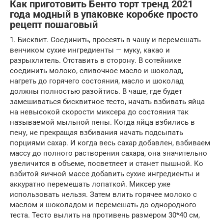
Как приготовить Бенто торт тренд 2021
года модный в упаковке коробке просто
рецепт пошаговый
1. Бисквит. Соединить, просеять в чашу и перемешать
венчиком сухие ингредиенты — муку, какао и
разрыхлитель. Отставить в сторону. В сотейнике
соединить молоко, сливочное масло и шоколад,
нагреть до горячего состояния, масло и шоколад
должны полностью разойтись. В чаше, где будет
замешиваться бисквитное тесто, начать взбивать яйца
на невысокой скорости миксера до состояния так
называемой мыльной пены. Когда яйца взбились в
пену, не прекращая взбивания начать подсыпать
порциями сахар. И когда весь сахар добавлен, взбиваем
массу до полного растворения сахара, она значительно
увеличится в объеме, посветлеет и станет пышной. Ко
взбитой яичной массе добавить сухие ингредиенты и
аккуратно перемешать лопаткой. Миксер уже
использовать нельзя. Затем влить горячее молоко с
маслом и шоколадом и перемешать до однородного
теста. Тесто вылить на противень размером 30*40 см,