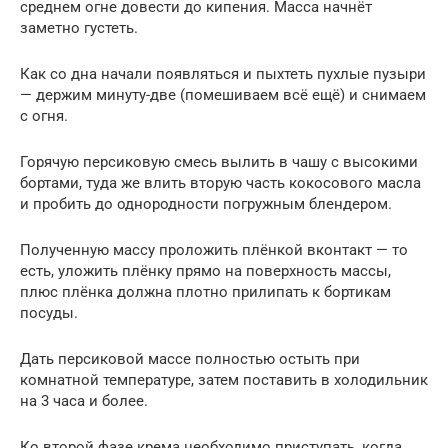
среднем огне довести до кипения. Масса начнёт
заметно густеть.
Как со дна начали появляться и пыхтеть пухлые пузыри
— держим минуту-две (помешиваем всё ещё) и снимаем
с огня.
Горячую персиковую смесь вылить в чашу с высокими
бортами, туда же влить вторую часть кокосового масла
и пробить до однородности погружным блендером.
Полученную массу проложить плёнкой вконтакт — то
есть, уложить плёнку прямо на поверхность массы,
плюс плёнка должна плотно прилипать к бортикам
посуды.
Дать персиковой массе полностью остыть при
комнатной температуре, затем поставить в холодильник
на 3 часа и более.
Ко второй фазе крема необходимо приступать, когда