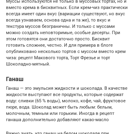
Муссы используются не только в муссовых тортах, но и
вместо крема в бисквитных. Если крем-чиз практически
всегда имеет один вкус (вариации существуют, но вкус
всегда узнаваем, основа одна и та же), то вкус и
текстура муссов безграничны. И только с муссами
можно создать неповторимые, особые десерты. При
этом готовятся они достаточно просто. Бисквит
готовить сложнее, честно. И для примера в блоге
опубликовано несколько тортов с муссом вместо крем
чиза: рецепт Макового торта, Торт Фрезье и торт
Шоколадно-мятный.
Ганаш
Ганаш — это эмульсия жидкости и шоколада. В качестве
жидкости выступают все продукты, которые содержат
воду: сливки (65 % воды), молоко, кофе, чай, фруктовое
пюре, вода. Шоколад может быть любым: белым,
молочным, темным или горьким. Иногда в рецепт
ганаша дополнительно добавляют какао-масло
Важно знать, что ганаш на белом шоколаде при