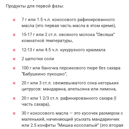
Продукты для первой фазы:
7 г или 1.5 ч.л. кокосового рафинированного
масла (это первая часть масла в этом креме),
15-17 г или 2 ст.л. овсяного молока “Овсяша”
комнатной температуры,
12-13 г или 4.5 ч.л. кукурузного крахмала
2 щепотки соли
100 г или баночка персикового пюре без сахара
“Бабушкино лукошко”,
20 г или 3 ст.л. свежевыжатого сока негорьких
цитрусов: мандарина, апельсина или лимона,
20 г или 1 2/3 ст.л. рафинированного сахара (I
часть сахара),
30 г кокосового масла — это кусочек размером с
маленький, начинающий усыхать мандаринчик
или 2.5 конфеты “Мишка косолапый” (это вторая