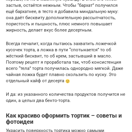
застыв, остаётся нежным. Чтобы “бархат” получился
ещё бархатнее, в тесто я добавила миндальную муку:
она даёт бисквиту дополнительную рассыпчатость,
пористость и пышность, плюс немного повышает
жирность, делает вкус более десертным.
Всегда печалит, когда пытаюсь захватить ложечкой
кусочек торта, а ложка в пути “спотыкается” то об
жёсткий бисквит, то об крем, застывший в масло.
Поэтому рецепт я проработала так, чтоб консистенция
всего “тела” торта получилась однородно мягкой. Даже
чайная ложка будет плавно скользить по куску. Это
отдельный кайф от десерта
И да: из указанного количества продуктов получится не
один, а целых два бенто-торта.
Как красиво оформить тортик – советы и
фотоидеи
Украсить поверхность тортика можно самыми