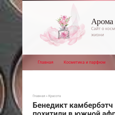
Перейти
к
контенту
Арома
Сайт о косм
жизни
Главная
Косметика и парфюм
Главная
»
Красота
Бенедикт камбербэтч р
похитили в южной аф