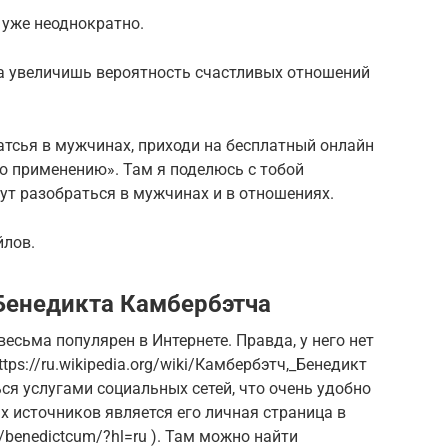
 уже неоднократно.
а увеличишь вероятность счастливых отношений
атсья в мужчинах, приходи на бесплатный онлайн
о применению». Там я поделюсь с тобой
ут разобраться в мужчинах и в отношениях.
йлов.
Бенедикта Камбербэтча
весьма популярен в Интернете. Правда, у него нет
ps://ru.wikipedia.org/wiki/Камбербэтч,_Бенедикт
ься услугами социальных сетей, что очень удобно
х источников является его личная страница в
/benedictcum/?hl=ru ). Там можно найти