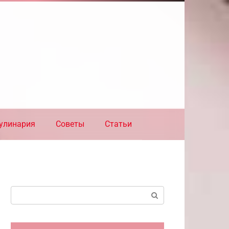
улинария
Советы
Статьи
Поиск: