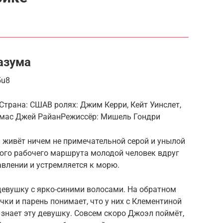
азума
5u8
трана: СШАВ ролях: Джим Керри, Кейт Уинслет,
омас Джей РайанРежиссёр: Мишель Гондри
живёт ничем не примечательной серой и унылой
ого рабочего маршрута молодой человек вдруг
авлении и устремляется к морю.
девушку с ярко-синими волосами. На обратном
чки и парень понимает, что у них с Клементиной
 знает эту девушку. Совсем скоро Джоэл поймёт,