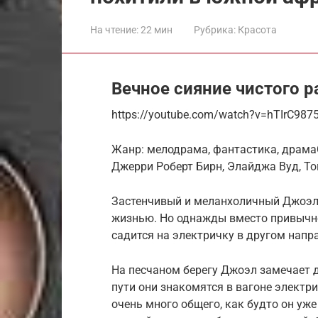
На чтение:
22 мин
Рубрика:
Красота
Вечное сияние чистого р
https://youtube.com/watch?v=hTIrC987
Жанр: мелодрама, фантастика, драмаС
Джерри Роберт Бирн, Элайджа Вуд, Т
Застенчивый и меланхоличный Джоэл 
жизнью. Но однажды вместо привычн
садится на электричку в другом напр
На песчаном берегу Джоэл замечает 
пути они знакомятся в вагоне электри
очень много общего, как будто он уже