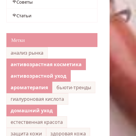
Советы
Статьи
Метки
анализ рынка
антивозрастная косметика
антивозрастной уход
ароматерапия
бьюти-тренды
гиалуроновая кислота
домашний уход
естественная красота
защита кожи
здоровая кожа