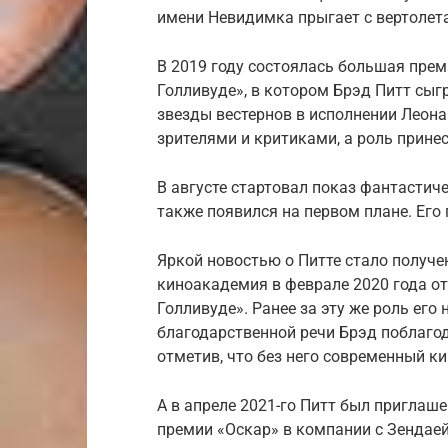
имени Невидимка прыгает с вертолета
В 2019 году состоялась большая пре
Голливуде», в котором Брэд Питт сыг
звезды вестернов в исполнении Леона
зрителями и критиками, а роль прине
В августе стартовал показ фантастиче
также появился на первом плане. Его
Яркой новостью о Питте стало получен
киноакадемия в феврале 2020 года о
Голливуде». Ранее за эту же роль его
благодарственной речи Брэд поблаго
отметив, что без него современный к
А в апреле 2021-го Питт был приглаш
премии «Оскар» в компании с Зендаей