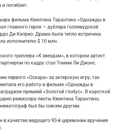
 и погибает.
мьера фильма Квентина Тарантино «Однажды в
рал главного героя — дублера голливудской
рдо Ди Каприо. Драма была тепло встречена
сла исполнителю $ 10 млн.
ского триллера «К звездам», в котором артист
 партнером по кадру стал Томми Ли Джонс.
ие первого «Оскара» за актерскую игру, так
тметила его работу в фильме «Однажды в
 наградили премией «Золотой глобус». В короткой
дарил режиссера ленты Квентина Тарантино,
инематограф был бы совсем другим.
ен в качестве ведущего 93-й церемонии вручения
.