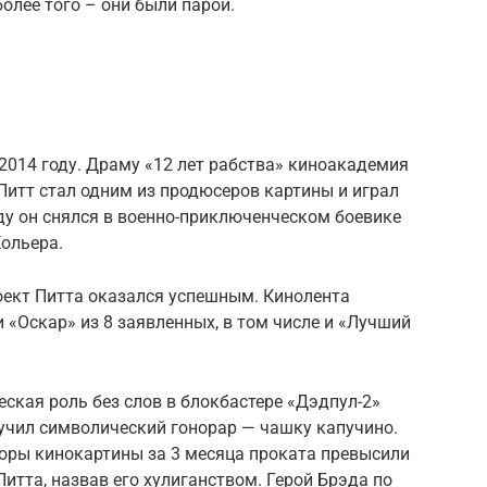
более того – они были парой.
2014 году. Драму «12 лет рабства» киноакадемия
итт стал одним из продюсеров картины и играл
оду он снялся в военно-приключенческом боевике
Кольера.
оект Питта оказался успешным. Кинолента
 «Оскар» из 8 заявленных, в том числе и «Лучший
еская роль без слов в блокбастере «Дэдпул-2»
лучил символический гонорар — чашку капучино.
сборы кинокартины за 3 месяца проката превысили
Питта, назвав его хулиганством. Герой Брэда по