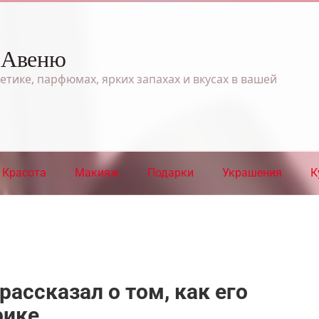
 Авеню
етике, парфюмах, ярких запахах и вкусах в вашей
Красота
Макияж
Подарки
Украшения
К
ассказал о том, как его
рике