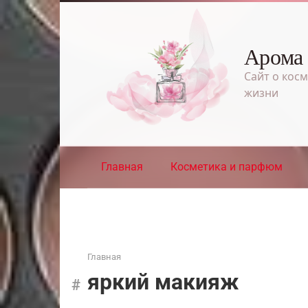
Перейти
к
контенту
Арома
Сайт о косм
жизни
Главная
Косметика и парфюм
Главная
яркий макияж