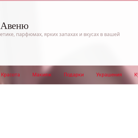
 Авеню
етике, парфюмах, ярких запахах и вкусах в вашей
Красота
Макияж
Подарки
Украшения
К