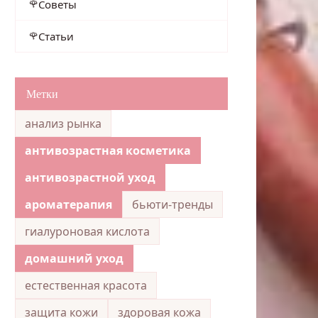
Советы
Статьи
Метки
анализ рынка
антивозрастная косметика
антивозрастной уход
ароматерапия
бьюти-тренды
гиалуроновая кислота
домашний уход
естественная красота
защита кожи
здоровая кожа