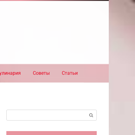
улинария
Советы
Статьи
Поиск: