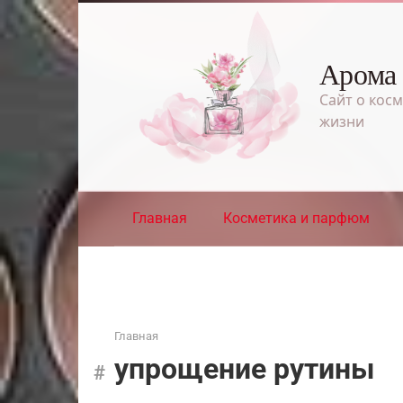
Перейти
к
контенту
Арома
Сайт о косм
жизни
Главная
Косметика и парфюм
Главная
упрощение рутины