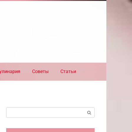
улинария
Советы
Статьи
Поиск: