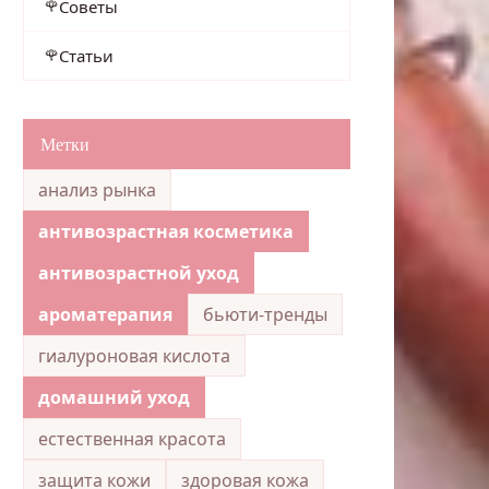
Советы
Статьи
Метки
анализ рынка
антивозрастная косметика
антивозрастной уход
ароматерапия
бьюти-тренды
гиалуроновая кислота
домашний уход
естественная красота
защита кожи
здоровая кожа