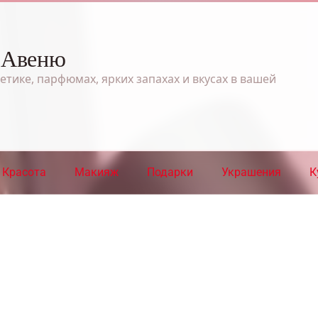
 Авеню
етике, парфюмах, ярких запахах и вкусах в вашей
Красота
Макияж
Подарки
Украшения
К