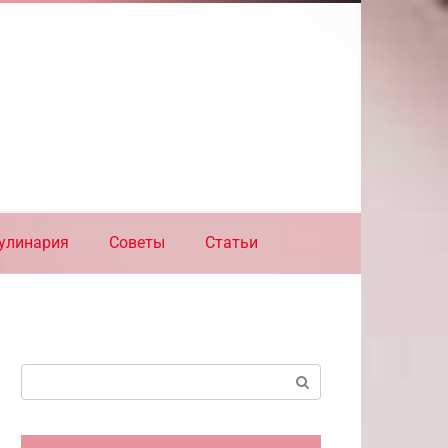
улинария
Советы
Статьи
Поиск: