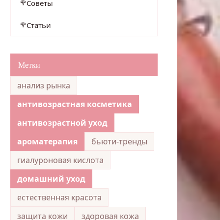
Советы
Статьи
Метки
анализ рынка
антивозрастная косметика
антивозрастной уход
ароматерапия
бьюти-тренды
гиалуроновая кислота
домашний уход
естественная красота
защита кожи
здоровая кожа