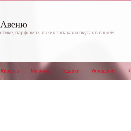
 Авеню
етике, парфюмах, ярких запахах и вкусах в вашей
Красота
Макияж
Подарки
Украшения
К