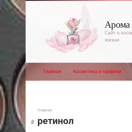
Перейти
к
контенту
Арома
Сайт о косм
жизни
Главная
Косметика и парфюм
Главная
ретинол