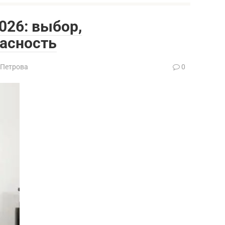
026: выбор,
пасность
 Петрова
0