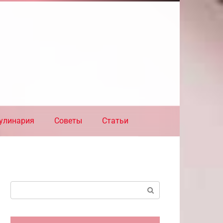
улинария
Советы
Статьи
Поиск: