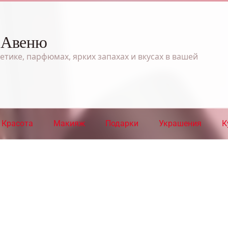
 Авеню
етике, парфюмах, ярких запахах и вкусах в вашей
Красота
Макияж
Подарки
Украшения
К