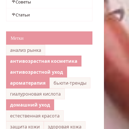
Советы
Статьи
Метки
анализ рынка
антивозрастная косметика
антивозрастной уход
ароматерапия
бьюти-тренды
гиалуроновая кислота
домашний уход
естественная красота
защита кожи
здоровая кожа