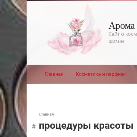
Перейти
к
контенту
Арома
Сайт о косм
жизни
Главная
Косметика и парфюм
Главная
процедуры красоты