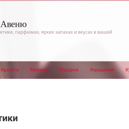
 Авеню
етике, парфюмах, ярких запахах и вкусах в вашей
Красота
Макияж
Подарки
Украшения
К
тики