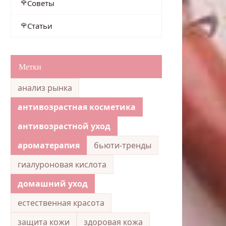
Советы
Статьи
Метки
анализ рынка
антивозрастная косметика
антивозрастной уход
ароматерапия
бьюти-тренды
гиалуроновая кислота
домашний уход
естественная красота
защита кожи
здоровая кожа