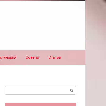
улинария
Советы
Статьи
Поиск: