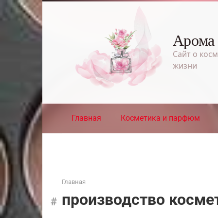
Перейти
к
контенту
Арома
Сайт о косм
жизни
Главная
Косметика и парфюм
Главная
производство косме