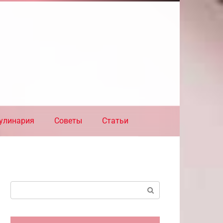
улинария
Советы
Статьи
Поиск: