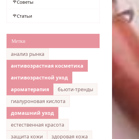
Советы
Статьи
Метки
анализ рынка
антивозрастная косметика
антивозрастной уход
ароматерапия
бьюти-тренды
гиалуроновая кислота
домашний уход
естественная красота
защита кожи
здоровая кожа