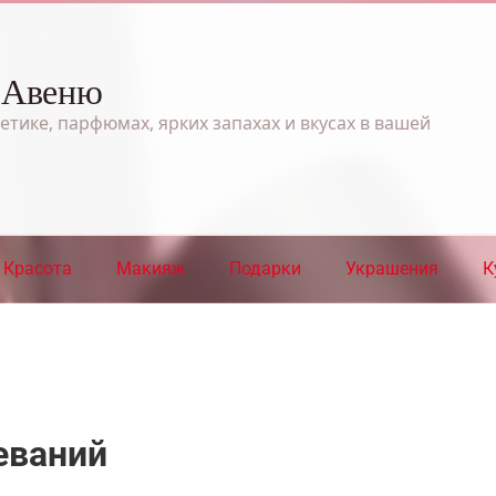
 Авеню
етике, парфюмах, ярких запахах и вкусах в вашей
Красота
Макияж
Подарки
Украшения
К
еваний