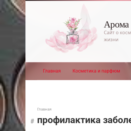
Перейти
к
контенту
Арома
Сайт о косм
жизни
Главная
Косметика и парфюм
Главная
профилактика забол