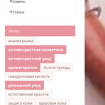
Советы
Статьи
Метки
анализ рынка
антивозрастная косметика
антивозрастной уход
ароматерапия
бьюти-тренды
гиалуроновая кислота
домашний уход
естественная красота
защита кожи
здоровая кожа