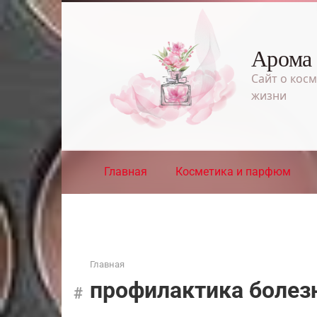
Перейти
к
контенту
Арома
Сайт о косм
жизни
Главная
Косметика и парфюм
Главная
профилактика болез