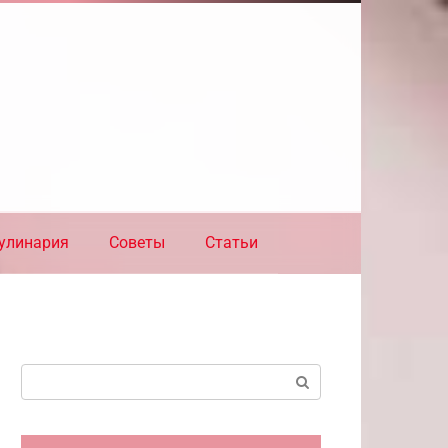
улинария
Советы
Статьи
Поиск: