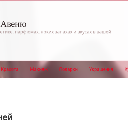
 Авеню
етике, парфюмах, ярких запахах и вкусах в вашей
Красота
Макияж
Подарки
Украшения
К
ней