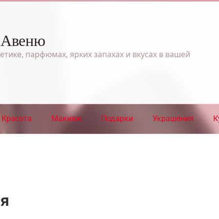
 Авеню
етике, парфюмах, ярких запахах и вкусах в вашей
Красота
Макияж
Подарки
Украшения
К
ия