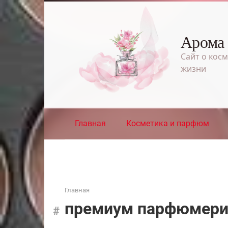
Перейти
к
контенту
Арома
Сайт о косм
жизни
Главная
Косметика и парфюм
Главная
премиум парфюмер