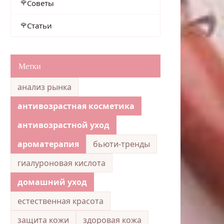
Советы
Статьи
Метки
анализ рынка
антивозрастная косметика
антивозрастной уход
ароматерапия
бьюти-тренды
гиалуроновая кислота
домашний уход
естественная красота
защита кожи
здоровая кожа