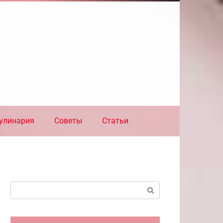
улинария
Советы
Статьи
Поиск: