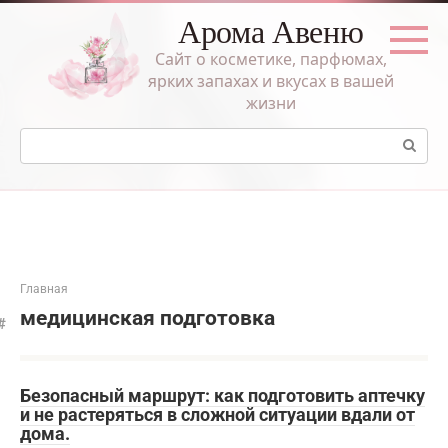
Перейти
Арома Авеню
к
контенту
Сайт о косметике, парфюмах,
ярких запахах и вкусах в вашей
жизни
Поиск:
Главная
медицинская подготовка
Безопасный маршрут: как подготовить аптечку
и не растеряться в сложной ситуации вдали от
дома.