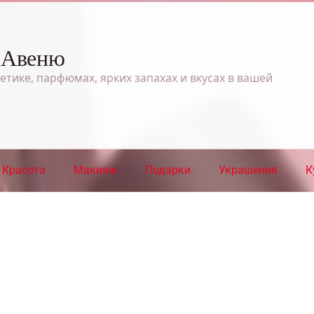
 Авеню
етике, парфюмах, ярких запахах и вкусах в вашей
Красота
Макияж
Подарки
Украшения
К