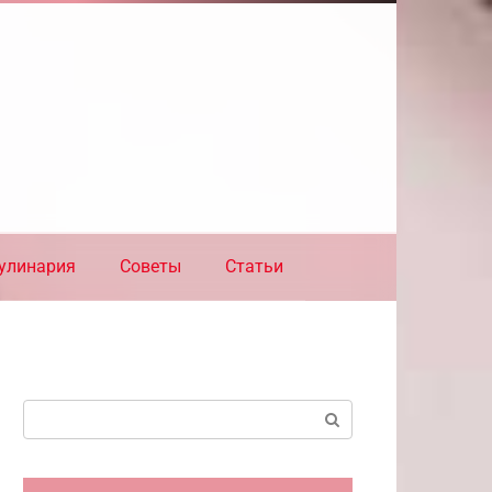
улинария
Советы
Статьи
Поиск: