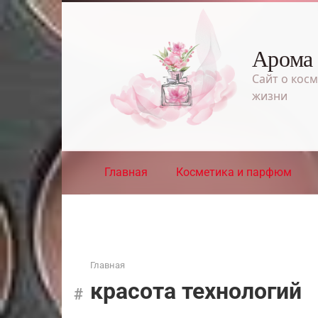
Перейти
к
контенту
Арома
Сайт о косм
жизни
Главная
Косметика и парфюм
Главная
красота технологий