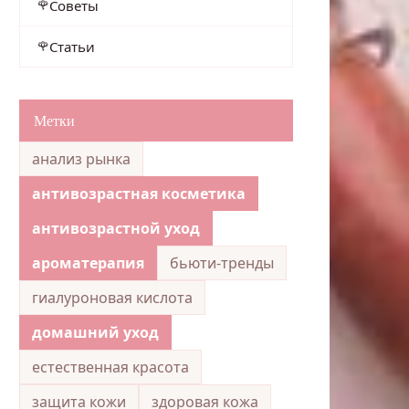
Советы
Статьи
Метки
анализ рынка
антивозрастная косметика
антивозрастной уход
ароматерапия
бьюти-тренды
гиалуроновая кислота
домашний уход
естественная красота
защита кожи
здоровая кожа