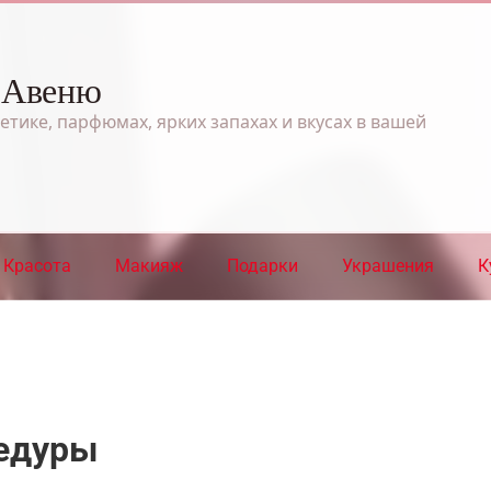
 Авеню
етике, парфюмах, ярких запахах и вкусах в вашей
Красота
Макияж
Подарки
Украшения
К
цедуры