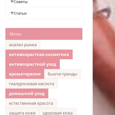
Советы
Статьи
Метки
анализ рынка
антивозрастная косметика
антивозрастной уход
ароматерапия
бьюти-тренды
гиалуроновая кислота
домашний уход
естественная красота
защита кожи
здоровая кожа