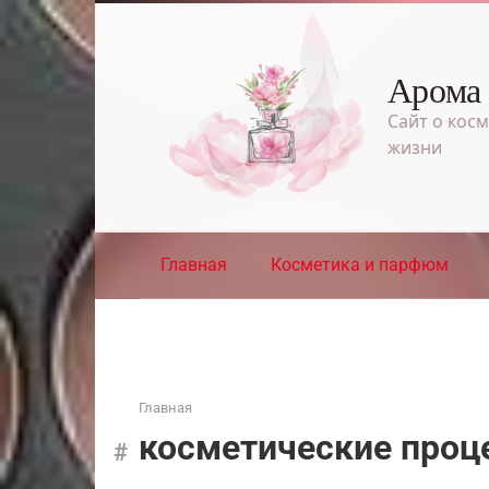
Перейти
к
контенту
Арома
Сайт о косм
жизни
Главная
Косметика и парфюм
Главная
косметические про