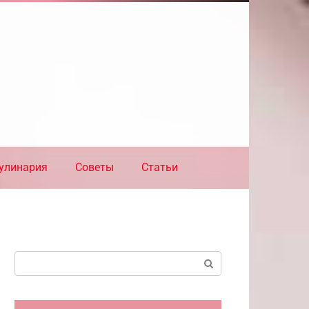
улинария
Советы
Статьи
Поиск: