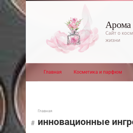
Перейти
к
контенту
Арома
Сайт о косм
жизни
Главная
Косметика и парфюм
Главная
инновационные инг