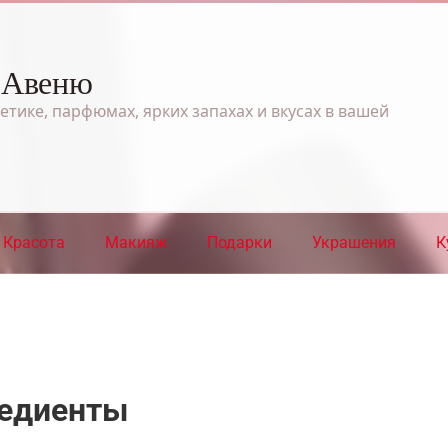
 Авеню
етике, парфюмах, ярких запахах и вкусах в вашей
Красота
Макияж
Подарки
Украшения
К
редиенты