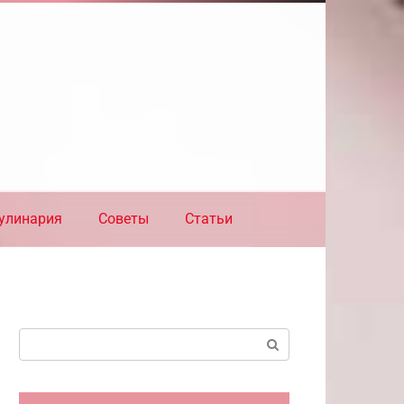
улинария
Советы
Статьи
Поиск: