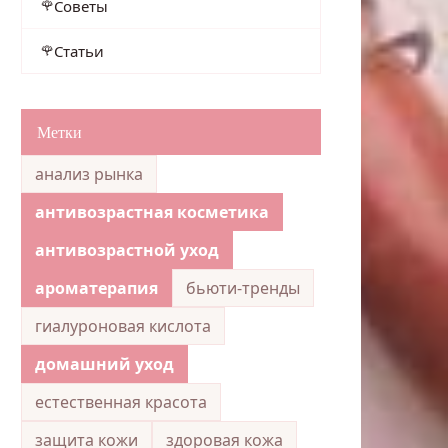
Советы
Статьи
Метки
анализ рынка
антивозрастная косметика
антивозрастной уход
ароматерапия
бьюти-тренды
гиалуроновая кислота
домашний уход
естественная красота
защита кожи
здоровая кожа