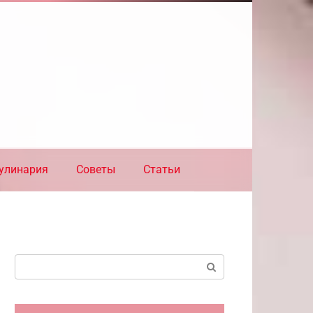
улинария
Советы
Статьи
Поиск: