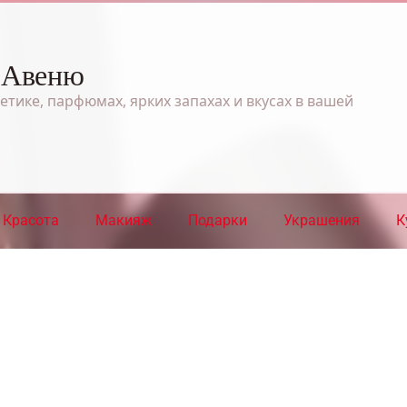
 Авеню
етике, парфюмах, ярких запахах и вкусах в вашей
Красота
Макияж
Подарки
Украшения
К