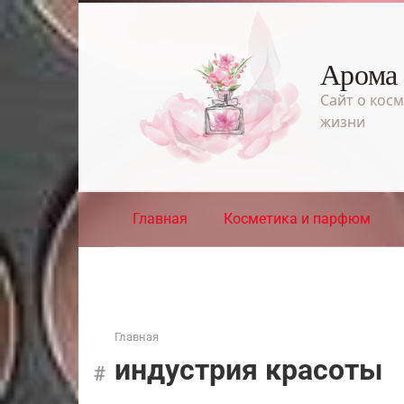
Перейти
к
контенту
Арома
Сайт о косм
жизни
Главная
Косметика и парфюм
Главная
индустрия красоты