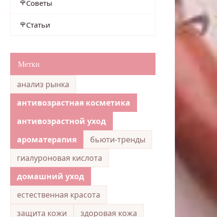
Советы
Статьи
Метки
анализ рынка
антивозрастная косметика
антивозрастной уход
ароматерапия
бьюти-тренды
гиалуроновая кислота
домашний уход
естественная красота
защита кожи
здоровая кожа