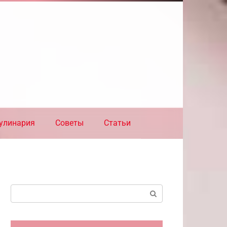
улинария
Советы
Статьи
Поиск: