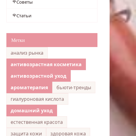
Советы
Статьи
Метки
анализ рынка
антивозрастная косметика
антивозрастной уход
ароматерапия
бьюти-тренды
гиалуроновая кислота
домашний уход
естественная красота
защита кожи
здоровая кожа