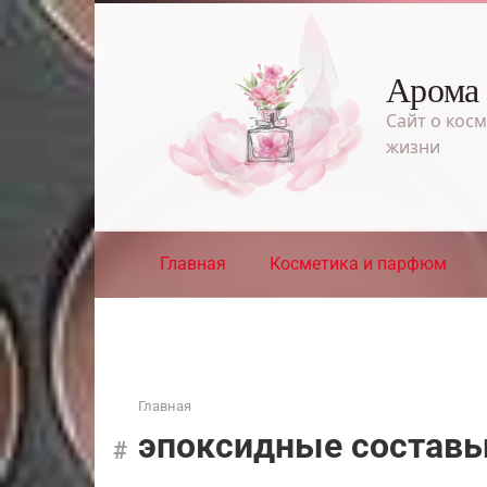
Перейти
к
контенту
Арома
Сайт о косм
жизни
Главная
Косметика и парфюм
Главная
эпоксидные состав