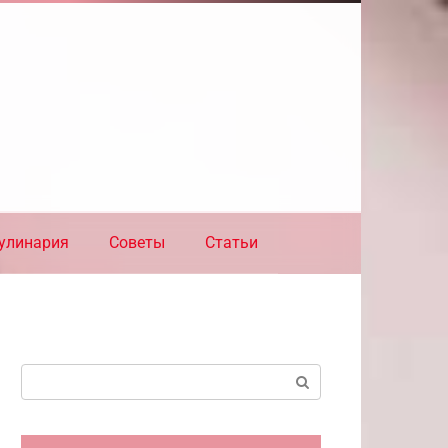
улинария
Советы
Статьи
Поиск: