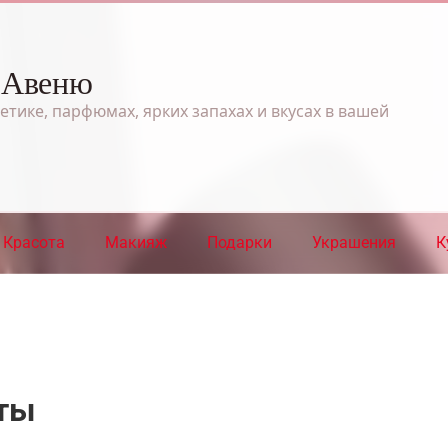
 Авеню
етике, парфюмах, ярких запахах и вкусах в вашей
Красота
Макияж
Подарки
Украшения
К
кты