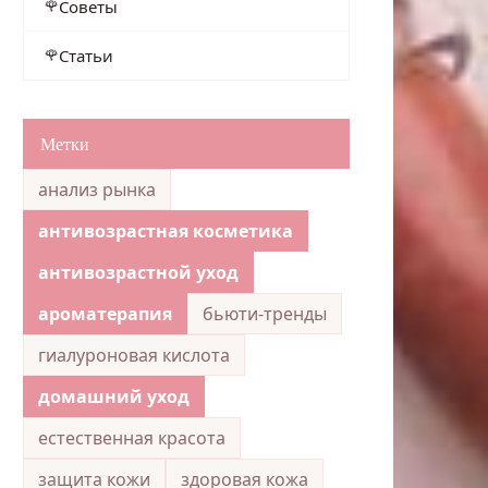
Советы
Статьи
Метки
анализ рынка
антивозрастная косметика
антивозрастной уход
ароматерапия
бьюти-тренды
гиалуроновая кислота
домашний уход
естественная красота
защита кожи
здоровая кожа