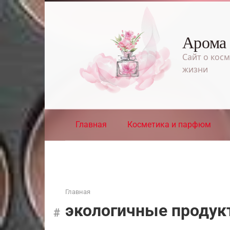
Перейти
к
контенту
Арома
Сайт о косм
жизни
Главная
Косметика и парфюм
Главная
экологичные проду