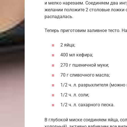
и мелко нарезаем. Соединяем два ингр
желании положите 2 столовые ложки 
распадалась.
Теперь приготовим заливное тесто. Н
2 яйца;
400 мл кефира;
270 г пшеничной муки;
70 г сливочного масла;
1/2 ч. л. разрыхлителя (можно
1/2 ч. л. соли;
1/2 ч. л. сахарного песка.
В глубокой миске соединяем яйца, сол
холодный), активно взбиваем все вил