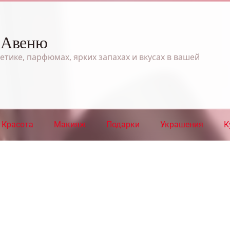
 Авеню
етике, парфюмах, ярких запахах и вкусах в вашей
Красота
Макияж
Подарки
Украшения
К