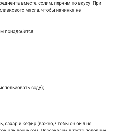
едиента вместе, солим, перчим по вкусу. При
оливкового масла, чтобы начинка не
ам понадобится:
 использовать соду);
ь, сахар и кефир (важно, чтобы он был не
кой или венчиком. Просеиваем в тесто половину