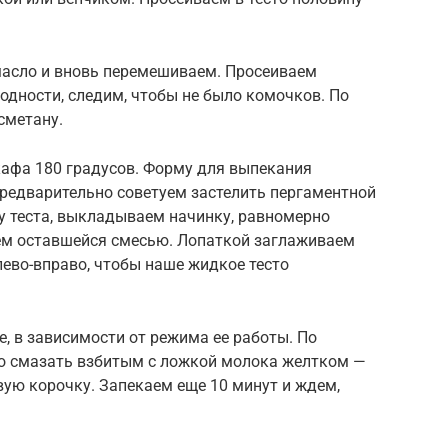
масло и вновь перемешиваем. Просеиваем
дности, следим, чтобы не было комочков. По
сметану.
афа 180 градусов. Форму для выпекания
едварительно советуем застелить пергаментной
у теста, выкладываем начинку, равномерно
аем оставшейся смесью. Лопаткой заглаживаем
ево-вправо, чтобы наше жидкое тесто
е, в зависимости от режима ее работы. По
но смазать взбитым с ложкой молока желтком —
ую корочку. Запекаем еще 10 минут и ждем,