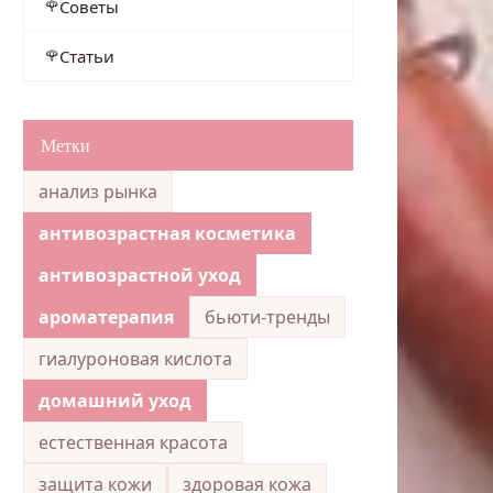
Советы
Статьи
Метки
анализ рынка
антивозрастная косметика
антивозрастной уход
ароматерапия
бьюти-тренды
гиалуроновая кислота
домашний уход
естественная красота
защита кожи
здоровая кожа