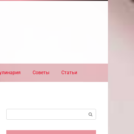
улинария
Советы
Статьи
Поиск: