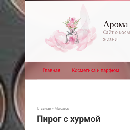
Перейти
к
контенту
Арома
Сайт о косм
жизни
Главная
Косметика и парфюм
Главная
»
Макияж
Пирог с хурмой