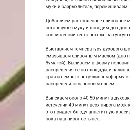
муки и разрыхлитель, перемешиваем
Добавляем растопленное сливочное 
оставшуюся муку и доводим до одноро
консистенции тесто похоже на густую 
Выставляем температуру духового шк
смазываем сливочным маслом (дно пр
бумагой). Выливаем в форму половин
распределяя ее по площади, и залив
края и немного встряхиваем форму вл
распределилось ровным слоем.
Выпекаем около 40-50 минут в духовк
истечении 40 минут верх пирога мож
это придаст блюду аппетитную красив
пока наш пирог остынет.