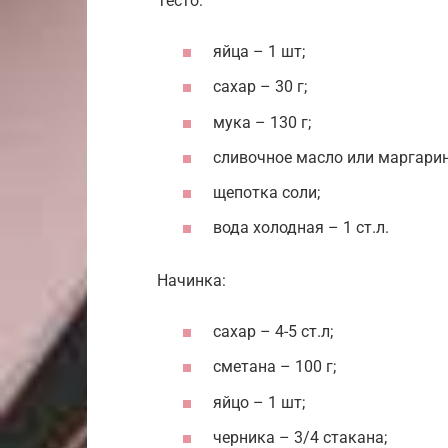
Тесто:
яйца – 1 шт;
сахар – 30 г;
мука – 130 г;
сливочное масло или маргарин
щепотка соли;
вода холодная – 1 ст.л.
Начинка:
сахар – 4-5 ст.л;
сметана – 100 г;
яйцо – 1 шт;
черника – 3/4 стакана;