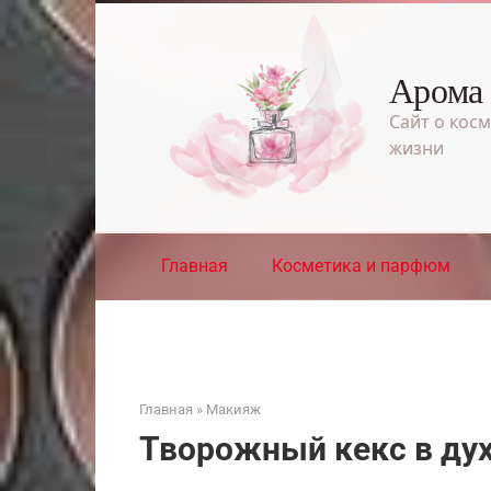
Перейти
к
контенту
Арома
Сайт о косм
жизни
Главная
Косметика и парфюм
Главная
»
Макияж
Творожный кекс в ду