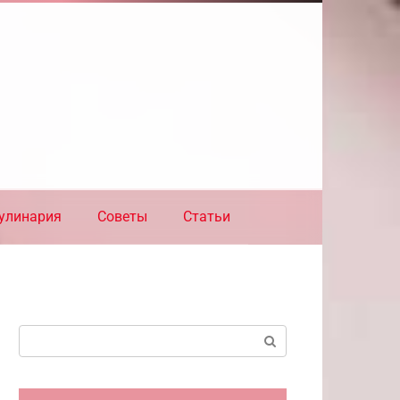
улинария
Советы
Статьи
Поиск: