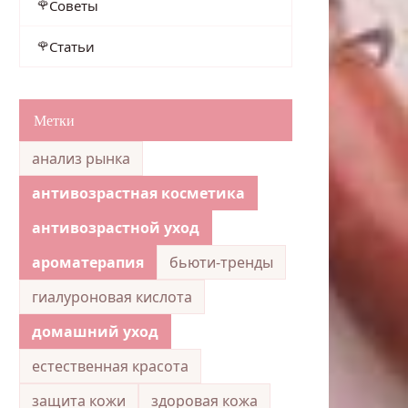
Советы
Статьи
Метки
анализ рынка
антивозрастная косметика
антивозрастной уход
ароматерапия
бьюти-тренды
гиалуроновая кислота
домашний уход
естественная красота
защита кожи
здоровая кожа