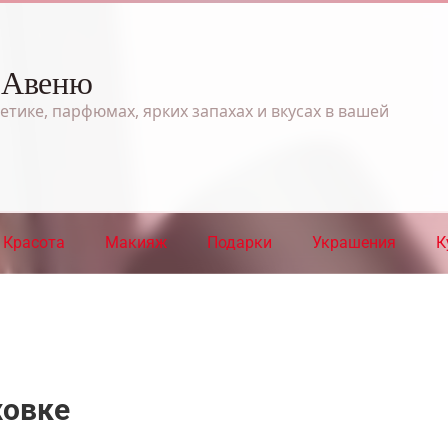
 Авеню
етике, парфюмах, ярких запахах и вкусах в вашей
Красота
Макияж
Подарки
Украшения
К
ховке