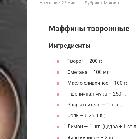
На чтение:
22 мин
Рубрика:
Макияж
Маффины творожные
Ингредиенты
Творог – 200 г;
Сметана – 100 мл;
Масло сливочное – 100 г;
Пшеничная мука – 250 г;
Разрыхлитель – 1 ст.л.;
Соль – 0.25 ч.л.;
Лимон — 1 шт. (цедра + 1 ст.л. 
Яйцо куриное – 2 шт.;