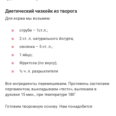
Диетический чизкейк из творога
Для коржа мы возьмем:
отруби – 1ст.л.;
2 ст. л. натурального йогурта;
овсянка – 5 ст. л.;
1 яйцо;
Фруктоза (по вкусу);
½ ч. л. разрыхлителя
Все ингредиенты перемешиваем. Противень застилаем
пергаментом, выкладываем «тесто», выпекаем в
духовке 15 мин., при температуре 180˚
Готовим творожную основу. Нам понадобится: