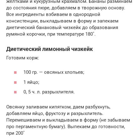
желтками и кукурузным крахмалом. Бананы разминаем
до состояния пюре, добавляем в творожную основу.
Все ингредиенты взбиваем в однородной
консистенции, выкладываем в форму и запекаем
диетический банановый чизкейк до образования
румяной корочки, при температуре 180˚.
Диетический лимонный чизкейк
Готовим корж:
100 гр. — овсяных хлопьев;
1 яйцо;
0, 5 ч. л. разрыхлителя.
Овсянку заливаем кипятком, даем разбухнуть,
добавляем яйцо, фруктозу и разрыхлитель.
Перемешиваем и выкладываем в форму (не забываем
про пергаментную бумагу). Выпекаем до готовности,
при 200˚