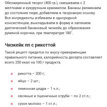
Обезжиренный творог (400 гр.), смешиваем с 2
желтками и кукурузным крахмалом. Бананы разминаем
до состояния пюре, добавляем в творожную основу.
Все ингредиенты взбиваем в однородной
консистенции, выкладываем в форму и запекаем
диетический банановый чизкейк до образования
румяной корочки, при температуре 180˚.
Чизкейк пп с рикоттой
Такой рецепт придется по вкусу приверженцам
правильного питания, калорийность десерта составляет
всего 250 ккал на 100 г продукта.
рикотта – 200 г;
яйцо – 2 шт.;
лимонная цедра – 1 ч.л.;
овсяные и пшеничные отруби – по 2 ст.л.;
сухое молоко – 1 ст.л.;