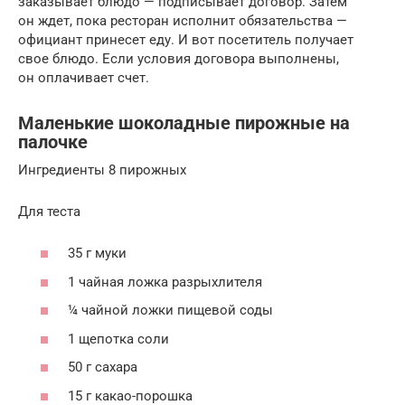
заказывает блюдо — подписывает договор. Затем
он ждет, пока ресторан исполнит обязательства —
официант принесет еду. И вот посетитель получает
свое блюдо. Если условия договора выполнены,
он оплачивает счет.
Маленькие шоколадные пирожные на
палочке
Ингредиенты 8 пирожных
Для теста
35 г муки
1 чайная ложка разрыхлителя
¼ чайной ложки пищевой соды
1 щепотка соли
50 г сахара
15 г какао-порошка