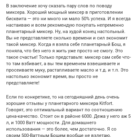
В заключение хочу сказать пару слов по поводу
миксера. Хороший мощный миксер в приготовлении
бисквита — это ни много ни мало 50% успеха. И я всегда
настаиваю и всем рекомендую покупать непременно
планетарный миксер. Ну, на худой конец настольный.
Вы не представляете сколько времени и сил экономит
такой миксер. Когда я взяла себе планетарный Бош, я
поняла, что без него я жить уже просто не смогу. Это
такое счастье! Только представьте: миксер сам себе что-
то там взбивает, а вы тем временем взвешиваете и
просеиваете муку, растапливаете масло и т.д. и т.п. Это
настолько экономит время, вы просто не
представляете!
Если по конкретике, то на сегодняшний день очень
хорошие отзывы у планетарного миксера Kitfort.
Говорят, это оптимальный вариант по соотношению
цена-качество. Стоит он в районе 6000. Дежа у него аж 5
л, и 1000 Ватт мощности. Для домашнего
использования — это более, чем достаточно. Я со
своим 500-Ваттным Бошем вообще не взлетаю.