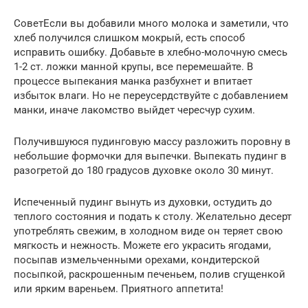
СоветЕсли вы добавили много молока и заметили, что
хлеб получился слишком мокрый, есть способ
исправить ошибку. Добавьте в хлебно-молочную смесь
1-2 ст. ложки манной крупы, все перемешайте. В
процессе выпекания манка разбухнет и впитает
избыток влаги. Но не переусердствуйте с добавлением
манки, иначе лакомство выйдет чересчур сухим.
Получившуюся пудинговую массу разложить поровну в
небольшие формочки для выпечки. Выпекать пудинг в
разогретой до 180 градусов духовке около 30 минут.
Испеченный пудинг вынуть из духовки, остудить до
теплого состояния и подать к столу. Желательно десерт
употреблять свежим, в холодном виде он теряет свою
мягкость и нежность. Можете его украсить ягодами,
посыпав измельченными орехами, кондитерской
посыпкой, раскрошенным печеньем, полив сгущенкой
или ярким вареньем. Приятного аппетита!