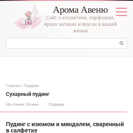
Перейти
Арома Авеню
к
контенту
Сайт о косметике, парфюмах,
ярких запахах и вкусах в вашей
жизни
Поиск:
Главная
»
Подарки
Сухарный пудинг
На чтение:
24 мин
Подарки
Пудинг с изюмом и миндалем, сваренный
в салфетке