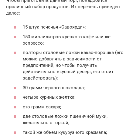
Чтобы приготовить данный торт, понадобится
приличный набор продуктов. Их перечень приведен
далее:
15 штук печенья «Савоярди»;
150 миллилитров крепкого кофе или же
эспрессо;
полторы столовые ложки какао-порошка (его
можно добавлять в зависимости от
предпочтений, но чтобы получить
действительно вкусный десерт, его стоит
задействовать);
30 грамм черного шоколада;
четыре куриных желтка;
сто грамм сахара;
две столовые ложки пшеничной муки,
желательно с горкой;
такой же объем кукурузного крахмала;