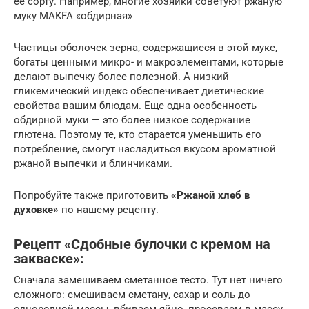
её сорту. Например, многие хозяйки советуют ржаную
муку MAKFA «обдирная»
Частицы оболочек зерна, содержащиеся в этой муке,
богаты ценными микро- и макроэлементами, которые
делают выпечку более полезной. А низкий
гликемический индекс обеспечивает диетические
свойства вашим блюдам. Еще одна особенность
обдирной муки — это более низкое содержание
глютена. Поэтому те, кто старается уменьшить его
потребление, смогут насладиться вкусом ароматной
ржаной выпечки и блинчиками.
Попробуйте также приготовить
«Ржаной хлеб в
духовке»
по нашему рецепту.
Рецепт «Сдобные булочки с кремом на
закваске»:
Сначала замешиваем сметанное тесто. Тут нет ничего
сложного: смешиваем сметану, сахар и соль до
однородной массы, вбиваем яйцо, просеваем в массу