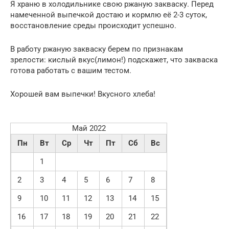
Я храню в холодильнике свою ржаную закваску. Перед
намеченной выпечкой достаю и кормлю её 2-3 суток,
восстановление среды происходит успешно.
В работу ржаную закваску берем по признакам
зрелости: кислый вкус(лимон!) подскажет, что закваска
готова работать с вашим тестом.
Хорошей вам выпечки! Вкусного хлеба!
Май 2022
Пн
Вт
Ср
Чт
Пт
Сб
Вс
1
2
3
4
5
6
7
8
9
10
11
12
13
14
15
16
17
18
19
20
21
22