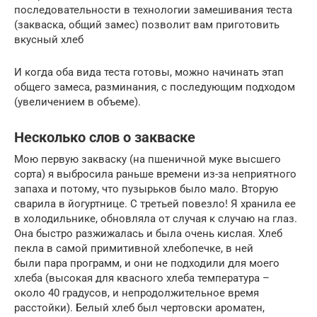
последовательности в технологии замешивания теста
(закваска, общий замес) позволит вам приготовить
вкусный хлеб
И когда оба вида теста готовы, можно начинать этап
общего замеса, разминания, с последующим подходом
(увеличением в объеме).
Несколько слов о закваске
Мою первую закваску (на пшеничной муке высшего
сорта) я выбросила раньше времени из-за неприятного
запаха и потому, что пузырьков было мало. Вторую
сварила в йогуртнице. С третьей повезло! Я хранила ее
в холодильнике, обновляла от случая к случаю на глаз.
Она быстро разжижалась и была очень кислая. Хлеб
пекла в самой примитивной хлебопечке, в ней
были пара программ, и они не подходили для моего
хлеба (высокая для квасного хлеба температура –
около 40 градусов, и непродолжительное время
расстойки). Белый хлеб был чертовски ароматен,