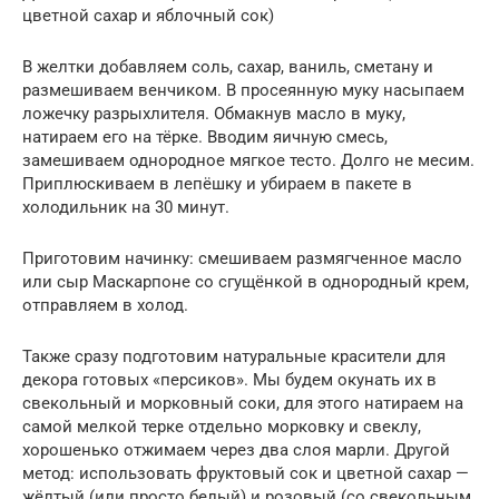
цветной сахар и яблочный сок)
В желтки добавляем соль, сахар, ваниль, сметану и
размешиваем венчиком. В просеянную муку насыпаем
ложечку разрыхлителя. Обмакнув масло в муку,
натираем его на тёрке. Вводим яичную смесь,
замешиваем однородное мягкое тесто. Долго не месим.
Приплюскиваем в лепёшку и убираем в пакете в
холодильник на 30 минут.
Приготовим начинку: смешиваем размягченное масло
или сыр Маскарпоне со сгущёнкой в однородный крем,
отправляем в холод.
Также сразу подготовим натуральные красители для
декора готовых «персиков». Мы будем окунать их в
свекольный и морковный соки, для этого натираем на
самой мелкой терке отдельно морковку и свеклу,
хорошенько отжимаем через два слоя марли. Другой
метод: использовать фруктовый сок и цветной сахар —
жёлтый (или просто белый) и розовый (со свекольным