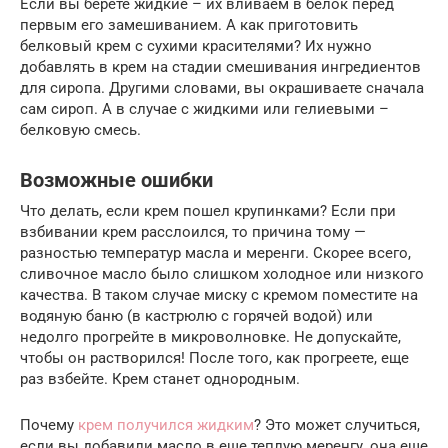
Если вы берете жидкие – их вливаем в белок перед
первым его замешиванием. А как приготовить
белковый крем с сухими красителями? Их нужно
добавлять в крем на стадии смешивания ингредиентов
для сиропа. Другими словами, вы окрашиваете сначала
сам сироп. А в случае с жидкими или гелиевыми –
белковую смесь.
Возможные ошибки
Что делать, если крем пошел крупинками? Если при
взбивании крем расслоился, то причина тому —
разностью температур масла и меренги. Скорее всего,
сливочное масло было слишком холодное или низкого
качества. В таком случае миску с кремом поместите на
водяную баню (в кастрюлю с горячей водой) или
недолго прогрейте в микроволновке. Не допускайте,
чтобы он растворился! После того, как прогреете, еще
раз взбейте. Крем станет однородным.
Почему
крем получился жидким
? Это может случиться,
если вы добавили масло в еще теплую меренгу, она еще