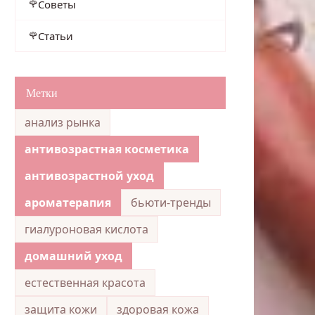
Советы
Статьи
Метки
анализ рынка
антивозрастная косметика
антивозрастной уход
ароматерапия
бьюти-тренды
гиалуроновая кислота
домашний уход
естественная красота
защита кожи
здоровая кожа