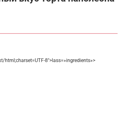
xt/html;charset=UTF-8″>lass=»ingredients»>