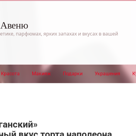
 Авеню
етике, парфюмах, ярких запахах и вкусах в вашей
Красота
Макияж
Подарки
Украшения
К
ганский»
ый вкус торта наполеона