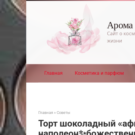
Перейти
к
контенту
Арома
Сайт о косм
жизни
Главная
Косметика и парфюм
Главная
»
Советы
Торт шоколадный «аф
наполеон✨божественн