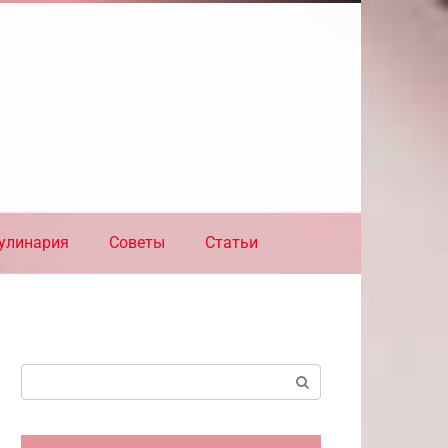
улинария
Советы
Статьи
Поиск: